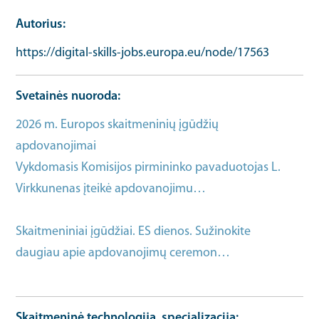
Autorius
https://digital-skills-jobs.europa.eu/node/17563
Svetainės nuoroda
2026 m. Europos skaitmeninių įgūdžių
apdovanojimai
Bendrosios informacijos URL
Vykdomasis Komisijos pirmininko pavaduotojas L.
Virkkunenas įteikė apdovanojimu…
Bendrosios
informacijos URL
Skaitmeniniai įgūdžiai. ES dienos. Sužinokite
daugiau apie apdovanojimų ceremon…
Bendrosios
informacijos URL
Skaitmeninė technologija, specializacija