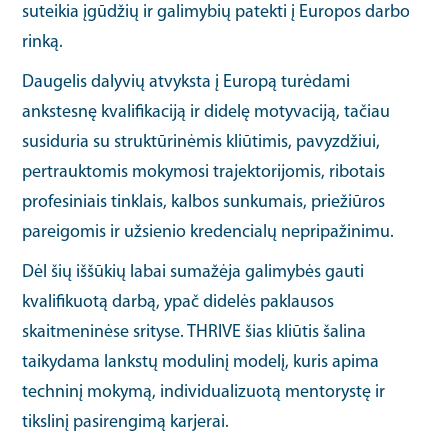
suteikia įgūdžių ir galimybių patekti į Europos darbo
rinką.
Daugelis dalyvių atvyksta į Europą turėdami
ankstesnę kvalifikaciją ir didelę motyvaciją, tačiau
susiduria su struktūrinėmis kliūtimis, pavyzdžiui,
pertrauktomis mokymosi trajektorijomis, ribotais
profesiniais tinklais, kalbos sunkumais, priežiūros
pareigomis ir užsienio kredencialų nepripažinimu.
Dėl šių iššūkių labai sumažėja galimybės gauti
kvalifikuotą darbą, ypač didelės paklausos
skaitmeninėse srityse. THRIVE šias kliūtis šalina
taikydama lankstų modulinį modelį, kuris apima
techninį mokymą, individualizuotą mentorystę ir
tikslinį pasirengimą karjerai.