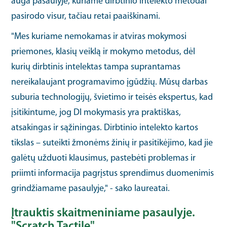
auga pasaulyje, kuriame dirbtinio intelekto metodai
pasirodo visur, tačiau retai paaiškinami.
"Mes kuriame nemokamas ir atviras mokymosi
priemones, klasių veiklą ir mokymo metodus, dėl
kurių dirbtinis intelektas tampa suprantamas
nereikalaujant programavimo įgūdžių. Mūsų darbas
suburia technologijų, švietimo ir teisės ekspertus, kad
įsitikintume, jog DI mokymasis yra praktiškas,
atsakingas ir sąžiningas. Dirbtinio intelekto kartos
tikslas – suteikti žmonėms žinių ir pasitikėjimo, kad jie
galėtų užduoti klausimus, pastebėti problemas ir
priimti informacija pagrįstus sprendimus duomenimis
grindžiamame pasaulyje," - sako laureatai.
Įtrauktis skaitmeniniame pasaulyje.
"Scratch Tactile"