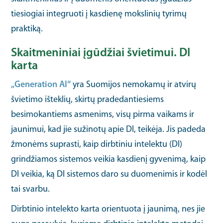
tiesiogiai integruoti į kasdienę mokslinių tyrimų
praktiką.
Skaitmeniniai įgūdžiai švietimui. DI
karta
„Generation AI“
yra Suomijos nemokamų ir atvirų
švietimo išteklių, skirtų pradedantiesiems
besimokantiems asmenims, visų pirma vaikams ir
jaunimui, kad jie sužinotų apie DI, teikėja. Jis padeda
žmonėms suprasti, kaip dirbtiniu intelektu (DI)
grindžiamos sistemos veikia kasdienį gyvenimą, kaip
DI veikia, ką DI sistemos daro su duomenimis ir kodėl
tai svarbu.
Dirbtinio intelekto karta orientuota į jaunimą, nes jie