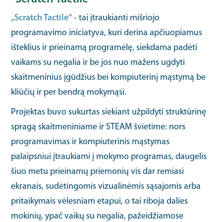
„Scratch Tactile“
- tai įtraukianti mišriojo
programavimo iniciatyva, kuri derina apčiuopiamus
išteklius ir prieinamą programėlę, siekdama padėti
vaikams su negalia ir be jos nuo mažens ugdyti
skaitmeninius įgūdžius bei kompiuterinį mąstymą be
kliūčių ir per bendrą mokymąsi.
Projektas buvo sukurtas siekiant užpildyti struktūrinę
spragą skaitmeniniame ir STEAM švietime: nors
programavimas ir kompiuterinis mąstymas
palaipsniui įtraukiami į mokymo programas, daugelis
šiuo metu prieinamų priemonių vis dar remiasi
ekranais, sudėtingomis vizualinėmis sąsajomis arba
pritaikymais vėlesniam etapui, o tai riboja dalies
mokinių, ypač vaikų su negalia, pažeidžiamose