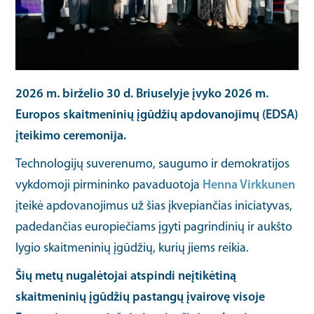
2026 m. birželio 30 d. Briuselyje įvyko 2026 m.
Europos skaitmeninių įgūdžių apdovanojimų (EDSA)
įteikimo ceremonija.
Technologijų suverenumo, saugumo ir demokratijos
vykdomoji pirmininko pavaduotoja
Henna Virkkunen
įteikė apdovanojimus už šias įkvepiančias iniciatyvas,
padedančias europiečiams įgyti pagrindinių ir aukšto
lygio skaitmeninių įgūdžių, kurių jiems reikia.
Šių metų nugalėtojai atspindi neįtikėtiną
skaitmeninių įgūdžių pastangų įvairovę visoje