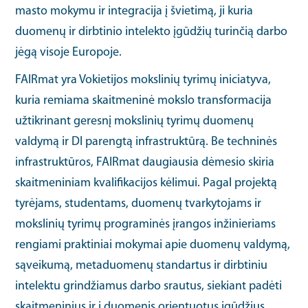
masto mokymu ir integracija į švietimą, ji kuria
duomenų ir dirbtinio intelekto įgūdžių turinčią darbo
jėgą visoje Europoje.
FAIRmat yra Vokietijos mokslinių tyrimų iniciatyva,
kuria remiama skaitmeninė mokslo transformacija
užtikrinant geresnį mokslinių tyrimų duomenų
valdymą ir DI parengtą infrastruktūrą. Be techninės
infrastruktūros, FAIRmat daugiausia dėmesio skiria
skaitmeniniam kvalifikacijos kėlimui. Pagal projektą
tyrėjams, studentams, duomenų tvarkytojams ir
mokslinių tyrimų programinės įrangos inžinieriams
rengiami praktiniai mokymai apie duomenų valdymą,
sąveikumą, metaduomenų standartus ir dirbtiniu
intelektu grindžiamus darbo srautus, siekiant padėti
skaitmeninius ir į duomenis orientuotus įgūdžius