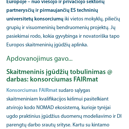
Europoje – nuo viešojo ir privačiojo sektorių
partnerysčių ir pirmaujančių ES techninių
universitetų konsorciumų
iki vietos mokyklų, piliečių
grupių ir visuomeninių bendruomenių projektų. Jų
pasiekimai rodo, kokia gyvybinga ir novatoriška tapo
Europos skaitmeninių įgūdžių aplinka.
Apdovanojimus gavo...
Skaitmeninis įgūdžių tobulinimas @
darbas: konsorciumas FAIRmat
Konsorciumas FAIRmat
sudaro sąlygas
skaitmeniniam kvalifikacijos kėlimui pasitelkiant
atvirojo kodo NOMAD ekosistemą, kurioje tyrėjai
ugdo praktinius įgūdžius duomenų modeliavimo ir DI
parengtų darbo srautų srityse. Kartu su kintamo