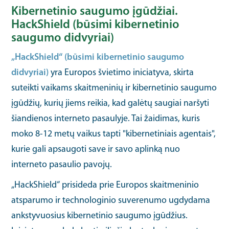
Kibernetinio saugumo įgūdžiai.
HackShield (būsimi kibernetinio
saugumo didvyriai)
„HackShield“ (būsimi kibernetinio saugumo
didvyriai)
yra Europos švietimo iniciatyva, skirta
suteikti vaikams skaitmeninių ir kibernetinio saugumo
įgūdžių, kurių jiems reikia, kad galėtų saugiai naršyti
šiandienos interneto pasaulyje. Tai žaidimas, kuris
moko 8-12 metų vaikus tapti "kibernetiniais agentais",
kurie gali apsaugoti save ir savo aplinką nuo
interneto pasaulio pavojų.
„HackShield“ prisideda prie Europos skaitmeninio
atsparumo ir technologinio suverenumo ugdydama
ankstyvuosius kibernetinio saugumo įgūdžius.