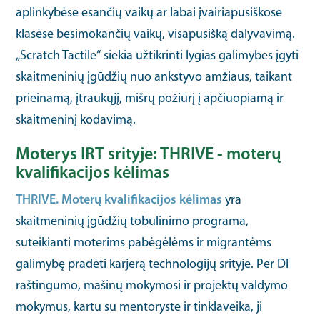
aplinkybėse esančių vaikų ar labai įvairiapusiškose
klasėse besimokančių vaikų, visapusišką dalyvavimą.
„Scratch Tactile“ siekia užtikrinti lygias galimybes įgyti
skaitmeninių įgūdžių nuo ankstyvo amžiaus, taikant
prieinamą, įtraukųjį, mišrų požiūrį į apčiuopiamą ir
skaitmeninį kodavimą.
Moterys IRT srityje: THRIVE - moterų
kvalifikacijos kėlimas
THRIVE. Moterų kvalifikacijos kėlimas
yra
skaitmeninių įgūdžių tobulinimo programa,
suteikianti moterims pabėgėlėms ir migrantėms
galimybę pradėti karjerą technologijų srityje. Per DI
raštingumo, mašinų mokymosi ir projektų valdymo
mokymus, kartu su mentoryste ir tinklaveika, ji