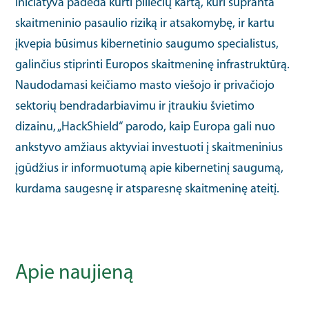
Iniciatyva padeda kurti piliečių kartą, kuri supranta
skaitmeninio pasaulio riziką ir atsakomybę, ir kartu
įkvepia būsimus kibernetinio saugumo specialistus,
galinčius stiprinti Europos skaitmeninę infrastruktūrą.
Naudodamasi keičiamo masto viešojo ir privačiojo
sektorių bendradarbiavimu ir įtraukiu švietimo
dizainu, „HackShield“ parodo, kaip Europa gali nuo
ankstyvo amžiaus aktyviai investuoti į skaitmeninius
įgūdžius ir informuotumą apie kibernetinį saugumą,
kurdama saugesnę ir atsparesnę skaitmeninę ateitį.
Apie naujieną