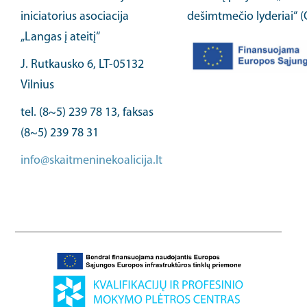
iniciatorius asociacija
dešimtmečio lyderiai“ 
„Langas į ateitį“
J. Rutkausko 6, LT-05132
Vilnius
tel. (8~5) 239 78 13, faksas
(8~5) 239 78 31
info@skaitmeninekoalicija.lt