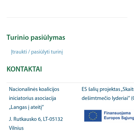
Turinio pasiūlymas
Įtraukti / pasiūlyti turinį
KONTAKTAI
Nacionalinės koalicijos
ES šalių projektas „Ska
iniciatorius asociacija
dešimtmečio lyderiai“ 
„Langas į ateitį“
J. Rutkausko 6, LT-05132
Vilnius