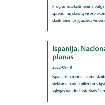
Programa „Skaitmeninė Bulgari
sprendimų skaičių visose ekono
skaitmeninius įgūdžius visiem
Ispanija. Nacion
planas
2022-08-18
Ispanijos nacionaliniame skai
siekiama padėti piliečiams įgyt
sąlygas naudotis ištekliais ši