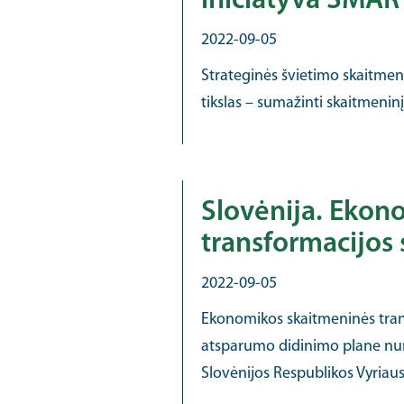
iniciatyva SMA
2022-09-05
Strateginės švietimo skaitme
tikslas – sumažinti skaitmeninį
Slovėnija. Ekon
transformacijos 
2022-09-05
Ekonomikos skaitmeninės trans
atsparumo didinimo plane num
Slovėnijos Respublikos Vyriaus