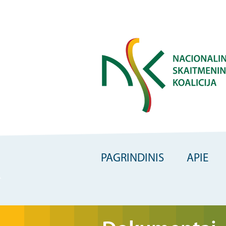
Skip
to
main
content
PAGRINDINIS
APIE