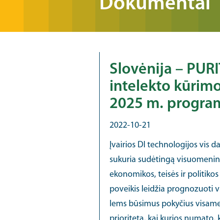
Dokumentai
Slovėnija – PURI
intelekto kūrimo
2025 m. progra
2022-10-21
Įvairios DI technologijos vis d
sukuria sudėtingą visuomeninę
ekonomikos, teisės ir politikos
poveikis leidžia prognozuoti v
lems būsimus pokyčius visame pas
prioritetą, kai kurios numato, 