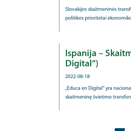
Slovakijos skaitmeninės transfo
politikos prioritetai ekonomi
Ispanija – Skai
Digital“)
2022-08-18
„Educa en Digital“ yra nacion
skaitmeninę švietimo transform
Pagination