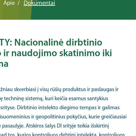
Apie
Dokumentai
TY: Nacionalinė dirbtinio
 ir naudojimo skatinimo iki
ma
ažniau skverbiasi į visų rūšių produktus ir paslaugas ir
 techninę sistemą, kuri keičia esamus santykius
 srityse. Dirbtinio intelekto diegimo tempas ir galimas
isuomeninius ir geopolitinius pokyčius, kurie greičiausiai
aulyje. Atskiros šalys DI srityje teikia išskirtinį
kad tos, kurios kontroliuos dirbtinį intelektą, kontroliuos