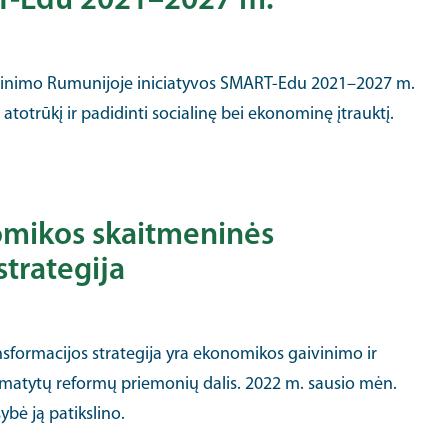
RT-Edu 2021–2027 m.
ninimo Rumunijoje iniciatyvos SMART-Edu 2021–2027 m.
 atotrūkį ir padidinti socialinę bei ekonominę įtrauktį.
omikos skaitmeninės
strategija
formacijos strategija yra ekonomikos gaivinimo ir
atytų reformų priemonių dalis. 2022 m. sausio mėn.
ybė ją patikslino.