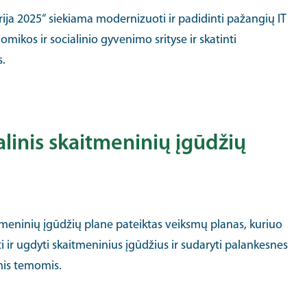
ja 2025“ siekiama modernizuoti ir padidinti pažangių IT
mikos ir socialinio gyvenimo srityse ir skatinti
s.
alinis skaitmeninių įgūdžių
tmeninių įgūdžių plane pateiktas veiksmų planas, kuriuo
i ir ugdyti skaitmeninius įgūdžius ir sudaryti palankesnes
omis temomis.