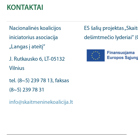
KONTAKTAI
Nacionalinės koalicijos
ES šalių projektas „Ska
iniciatorius asociacija
dešimtmečio lyderiai“ 
„Langas į ateitį“
J. Rutkausko 6, LT-05132
Vilnius
tel. (8~5) 239 78 13, faksas
(8~5) 239 78 31
info@skaitmeninekoalicija.lt