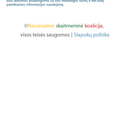
būti laikomos atsakingomis už šios medžiagos turinį ir bet kokį
pateikiamos informacijos naudojimą.
©
Nacionalinė
skaitmeninė
koalicija,
visos teisės saugomos
|
Slapukų politika