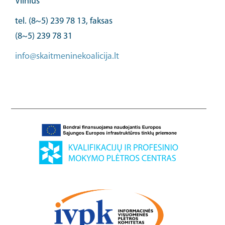
Vilnius
tel. (8~5) 239 78 13, faksas
(8~5) 239 78 31
info@skaitmeninekoalicija.lt