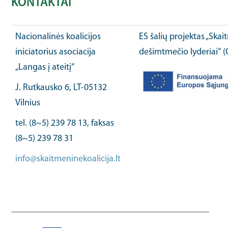
KONTAKTAI
Nacionalinės koalicijos
ES šalių projektas „Ska
iniciatorius asociacija
dešimtmečio lyderiai“ 
„Langas į ateitį“
J. Rutkausko 6, LT-05132
Vilnius
tel. (8~5) 239 78 13, faksas
(8~5) 239 78 31
info@skaitmeninekoalicija.lt