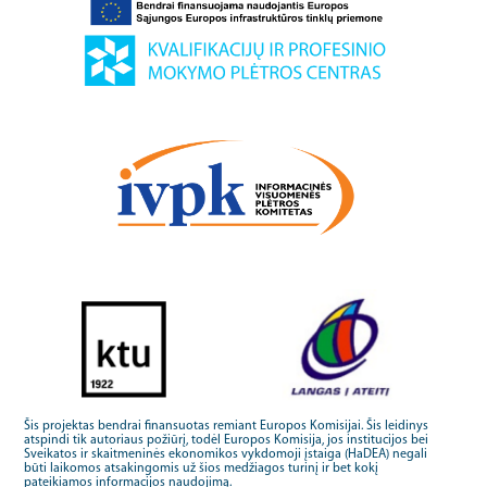
Šis projektas bendrai finansuotas remiant Europos Komisijai. Šis leidinys
atspindi tik autoriaus požiūrį, todėl Europos Komisija, jos institucijos bei
Sveikatos ir skaitmeninės ekonomikos vykdomoji įstaiga (HaDEA) negali
būti laikomos atsakingomis už šios medžiagos turinį ir bet kokį
pateikiamos informacijos naudojimą.