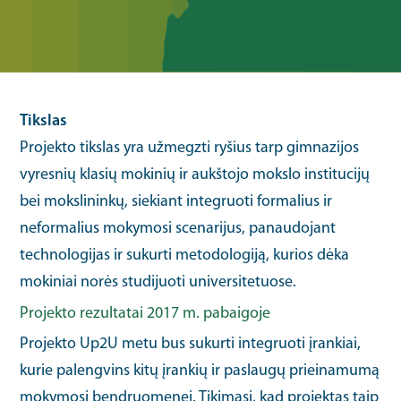
Tikslas
Projekto tikslas yra užmegzti ryšius tarp gimnazijos
vyresnių klasių mokinių ir aukštojo mokslo institucijų
bei mokslininkų, siekiant integruoti formalius ir
neformalius mokymosi scenarijus, panaudojant
technologijas ir sukurti metodologiją, kurios dėka
mokiniai norės studijuoti universitetuose.
Projekto rezultatai 2017 m. pabaigoje
Projekto Up2U metu bus sukurti integruoti įrankiai,
kurie palengvins kitų įrankių ir paslaugų prieinamumą
mokymosi bendruomenei. Tikimasi, kad projektas taip