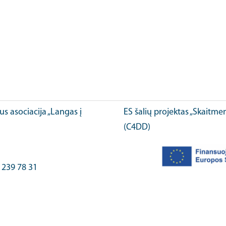
ius asociacija „Langas į
ES šalių projektas „Skaitme
(C4DD)
) 239 78 31