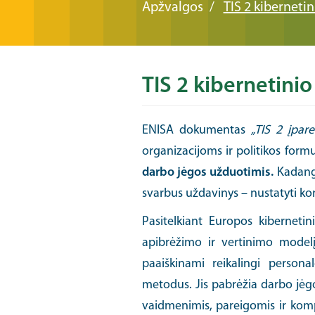
Apžvalgos
TIS 2 kiberneti
TIS 2 kibernetini
ENISA dokumentas
„TIS 2 įpar
organizacijoms ir politikos for
darbo jėgos užduotimis.
Kadangi
svarbus uždavinys – nustatyti konkr
Pasitelkiant Europos kibernet
apibrėžimo ir vertinimo model
paaiškinami reikalingi persona
metodus. Jis pabrėžia darbo jėgo
vaidmenimis, pareigomis ir komp