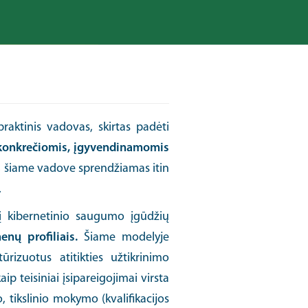
praktinis vadovas, skirtas padėti
s konkrečiomis, įgyvendinamomis
S, šiame vadove sprendžiamas itin
.
į kibernetinio saugumo įgūdžių
nų profiliais.
Šiame modelyje
rizuotus atitikties užtikrinimo
 teisiniai įsipareigojimai virsta
tikslinio mokymo (kvalifikacijos