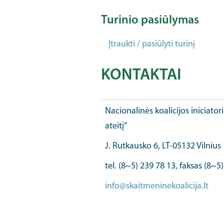
Turinio pasiūlymas
Įtraukti / pasiūlyti turinį
KONTAKTAI
Nacionalinės koalicijos iniciator
ateitį“
J. Rutkausko 6, LT-05132 Vilnius
tel. (8~5) 239 78 13, faksas (8~5
info@skaitmeninekoalicija.lt