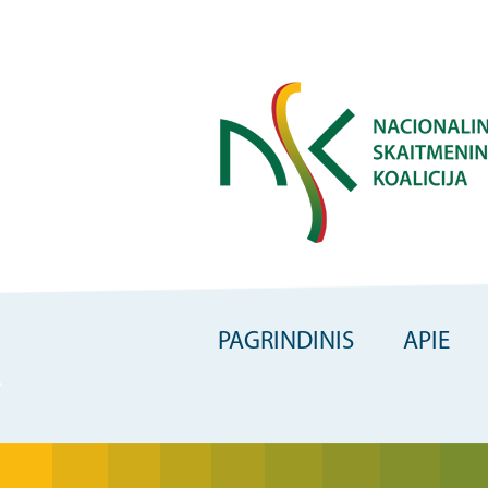
Skip
to
main
content
PAGRINDINIS
APIE