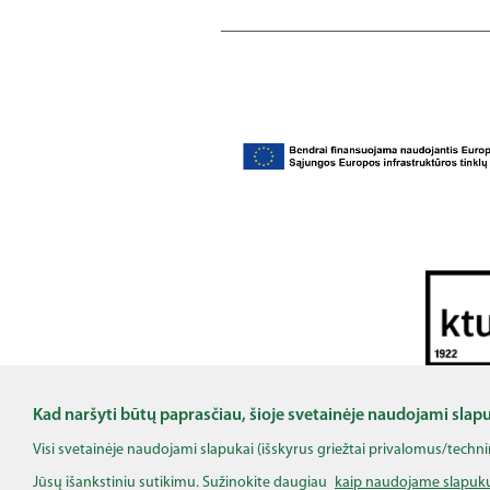
Šis projektas bendrai finansuotas remiant Europos
ekonomikos vykdomoji įstaiga (HaDEA) negali bū
Kad naršyti būtų paprasčiau, šioje svetainėje naudojami slap
Visi svetainėje naudojami slapukai (išskyrus griežtai privalomus/techn
Jūsų išankstiniu sutikimu. Sužinokite daugiau
kaip naudojame slapuk
©
Nacion