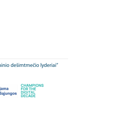
ninio dešimtmečio lyderiai“