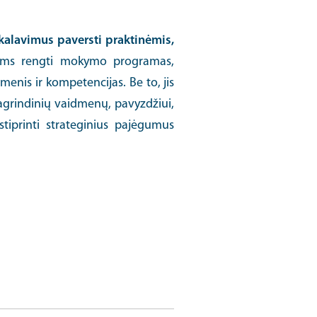
ikalavimus paversti praktinėmis,
joms rengti mokymo programas,
enis ir kompetencijas. Be to, jis
pagrindinių vaidmenų, pavyzdžiui,
tiprinti strateginius pajėgumus