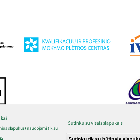
 Komisijai. Šis leidinys atspindi tik autoriaus požiūrį, todėl Europos Komisija, jos inst
ti laikomos atsakingomis už šios medžiagos turinį ir bet kokį pateikiamos informacij
ukai
Sutinku su visais slapukais
inius slapukus) naudojami tik su
us
alinė
skaitmeninė
koalicija,
visos teisės saugomos
|
Slapukų 
Sutinku tik su būtinais slapuk