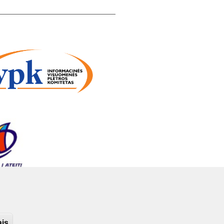
itucijos bei Sveikatos ir skaitmeninės
os naudojimą.
politika
ais