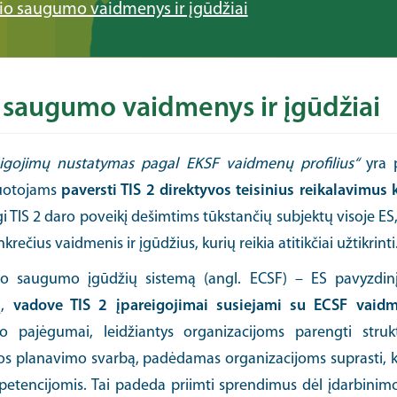
nio saugumo vaidmenys ir įgūdžiai
o saugumo vaidmenys ir įgūdžiai
eigojimų nustatymas pagal EKSF vaidmenų profilius“
yra 
muotojams
paversti TIS 2 direktyvos teisinius reikalavimu
 TIS 2 daro poveikį dešimtims tūkstančių subjektų visoje E
ečius vaidmenis ir įgūdžius, kurių reikia atitikčiai užtikrinti
inio saugumo įgūdžių sistemą (angl. ECSF) – ES pavyzdin
į,
vadove TIS 2 įpareigojimai susiejami su ECSF vaidme
lo pajėgumai, leidžiantys organizacijoms parengti struktū
s planavimo svarbą, padėdamas organizacijoms suprasti, kaip
etencijomis. Tai padeda priimti sprendimus dėl įdarbinimo, 