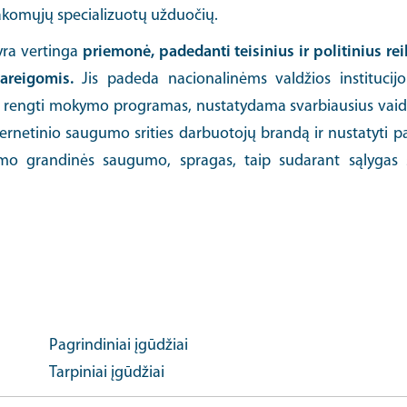
žsakomųjų specializuotų užduočių.
yra vertinga
priemonė, padedanti teisinius ir politinius re
areigomis.
Jis padeda nacionalinėms valdžios instituci
s ir rengti mokymo programas, nustatydama svarbiausius vaidm
bernetinio saugumo srities darbuotojų brandą ir nustatyti 
imo grandinės saugumo, spragas, taip sudarant sąlygas s
Pagrindiniai įgūdžiai
Tarpiniai įgūdžiai