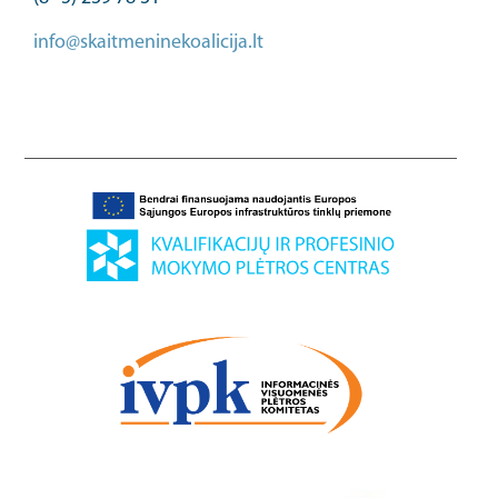
info@skaitmeninekoalicija.lt