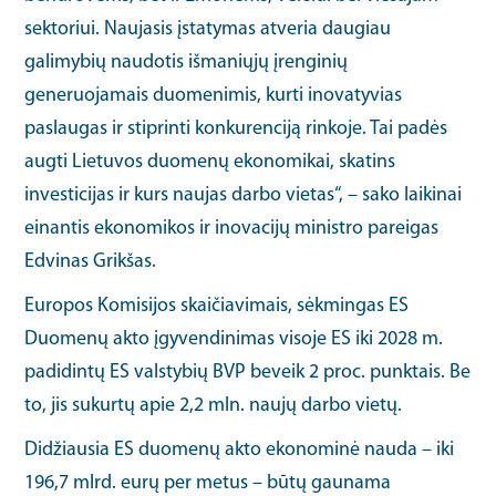
sektoriui. Naujasis įstatymas atveria daugiau
galimybių naudotis išmaniųjų įrenginių
generuojamais duomenimis, kurti inovatyvias
paslaugas ir stiprinti konkurenciją rinkoje. Tai padės
augti Lietuvos duomenų ekonomikai, skatins
investicijas ir kurs naujas darbo vietas“, – sako laikinai
einantis ekonomikos ir inovacijų ministro pareigas
Edvinas Grikšas.
Europos Komisijos skaičiavimais, sėkmingas ES
Duomenų akto įgyvendinimas visoje ES iki 2028 m.
padidintų ES valstybių BVP beveik 2 proc. punktais. Be
to, jis sukurtų apie 2,2 mln. naujų darbo vietų.
Didžiausia ES duomenų akto ekonominė nauda – iki
196,7 mlrd. eurų per metus – būtų gaunama