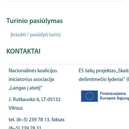
Turinio pasiūlymas
Įtraukti / pasiūlyti turinį
KONTAKTAI
Nacionalinės koalicijos
ES šalių projektas „Ska
iniciatorius asociacija
dešimtmečio lyderiai“ 
„Langas į ateitį“
J. Rutkausko 6, LT-05132
Vilnius
tel. (8~5) 239 78 13, faksas
(8~5) 239 78 31