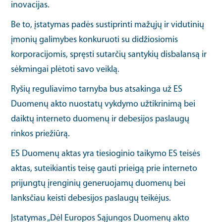
inovacijas.
Be to, įstatymas padės sustiprinti mažųjų ir vidutinių
įmonių galimybes konkuruoti su didžiosiomis
korporacijomis, spręsti sutarčių santykių disbalansą ir
sėkmingai plėtoti savo veiklą.
Ryšių reguliavimo tarnyba bus atsakinga už ES
Duomenų akto nuostatų vykdymo užtikrinimą bei
daiktų interneto duomenų ir debesijos paslaugų
rinkos priežiūrą.
ES Duomenų aktas yra tiesioginio taikymo ES teisės
aktas, suteikiantis teisę gauti prieigą prie interneto
prijungtų įrenginių generuojamų duomenų bei
lanksčiau keisti debesijos paslaugų teikėjus.
Įstatymas „Dėl Europos Sąjungos Duomenų akto