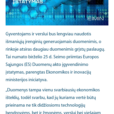
Gyventojams ir verslui bus lengviau naudotis
išmaniųjų įrenginių generuojamais duomenimis, o
rinkoje atsiras daugiau duomenimis grįstų paslaugų.
Tai numato birželio 25 d. Seimo priimtas Europos
Sąjungos (ES) Duomenų akto įgyvendinimo
įstatymas, parengtas Ekonomikos ir inovacijų
ministerijos iniciatyva.
„Duomenys tampa vienu svarbiausių ekonomikos
išteklių, todėl svarbu, kad jų kuriama vertė būtų
prieinama ne tik didžiosioms technologijų
bendrovėms, bet ir žmonėms, verslui bei viešajam