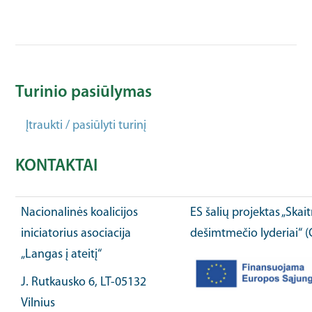
Turinio pasiūlymas
Įtraukti / pasiūlyti turinį
KONTAKTAI
Nacionalinės koalicijos
ES šalių projektas „Ska
iniciatorius asociacija
dešimtmečio lyderiai“ 
„Langas į ateitį“
J. Rutkausko 6, LT-05132
Vilnius