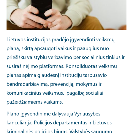
Lietuvos institucijos pradėjo įgyvendinti veiksmų
planą, skirtą apsaugoti vaikus ir paauglius nuo
priešiškų valstybių verbavimo per socialinius tinklus ir
susirašinėjimo platformas. Konsoliduotas veiksmų
planas apima glaudesnį institucijų tarpusavio
bendradarbiavimą, prevenciją, mokymus ir
komunikacinius veiksmus, pagalbą socialiai
pažeidžiamiems vaikams.
Plano įgyvendinime dalyvauja Vyriausybės
kanceliarija, Policijos departamentas ir Lietuvos
kriminalinės policijos biuras, Valstybės saugumo