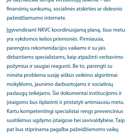
jie dažniausiai tampa verbuotojų taikiniu – dėl
finansinių sunkumų, socialinės atskirties ar didesnio
pažeidžiamumo internete.
Įgyvendinant NKVC koordinuojamą planą, šiuo metu
yra vykdomos kelios priemonės. Pirmiausia,
parengtos rekomendacijos vaikams ir su jais
dirbantiems specialistams, kaip atpažinti verbavimo
požymius ir saugiai reaguoti. Be to, parengti su
minėta problema susiję aiškūs veikimo algoritmai
mokykloms, jaunimo darbuotojams ir socialinių
paslaugų teikėjams. Šie dokumentai institucijoms ir
įstaigoms bus išplatinti ir pristatyti artimiausiu metu.
Kartu kompetentingi specialistai rengs prevencinius
susitikimus ugdymo įstaigose bei savivaldybėse. Taip
pat bus stiprinama pagalba pažeidžiamoms vaikų