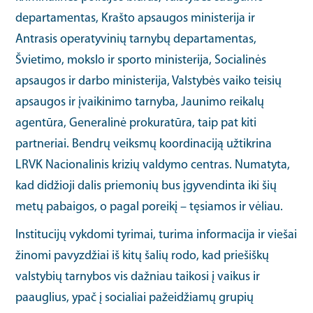
departamentas, Krašto apsaugos ministerija ir
Antrasis operatyvinių tarnybų departamentas,
Švietimo, mokslo ir sporto ministerija, Socialinės
apsaugos ir darbo ministerija, Valstybės vaiko teisių
apsaugos ir įvaikinimo tarnyba, Jaunimo reikalų
agentūra, Generalinė prokuratūra, taip pat kiti
partneriai. Bendrų veiksmų koordinaciją užtikrina
LRVK Nacionalinis krizių valdymo centras. Numatyta,
kad didžioji dalis priemonių bus įgyvendinta iki šių
metų pabaigos, o pagal poreikį – tęsiamos ir vėliau.
Institucijų vykdomi tyrimai, turima informacija ir viešai
žinomi pavyzdžiai iš kitų šalių rodo, kad priešiškų
valstybių tarnybos vis dažniau taikosi į vaikus ir
paauglius, ypač į socialiai pažeidžiamų grupių