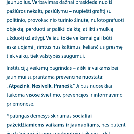
jaunuolius. Verbavimas dažnai prasideda nuo iš
pažiūros nekaltų pasiūlymų – nupiešti grafitį su
politinio, provokacinio turinio žinute, nufotografuoti
objektą, perduoti ar palikti daiktą, atlikti smulkią
užduotį už atlygį. Vėliau tokie veiksmai gali būti
eskaluojami į rimtus nusikaltimus, keliančius grėsmę
tiek vaikų, tiek valstybės saugumui.
Institucijų veiksmų pagrindas – aiški ir vaikams bei
jaunimui suprantama prevencinė nuostata:
„Atpažink. Nesivelk. Pranešk.“
Ji bus nuosekliai
taikoma visose švietimo, prevencijos ir informavimo
priemonėse.
Ypatingas dėmesys skiriamas
socialiai
pažeidžiamiems vaikams ir jaunuoliams
, nes būtent