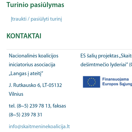
Turinio pasiūlymas
Įtraukti / pasiūlyti turinį
KONTAKTAI
Nacionalinės koalicijos
ES šalių projektas „Ska
iniciatorius asociacija
dešimtmečio lyderiai“ 
„Langas į ateitį“
J. Rutkausko 6, LT-05132
Vilnius
tel. (8~5) 239 78 13, faksas
(8~5) 239 78 31
info@skaitmeninekoalicija.lt