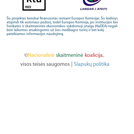
Šis projektas bendrai finansuotas remiant Europos Komisijai. Šis leidinys
atspindi tik autoriaus požiūrį, todėl Europos Komisija, jos institucijos bei
Sveikatos ir skaitmeninės ekonomikos vykdomoji įstaiga (HaDEA) negali
būti laikomos atsakingomis už šios medžiagos turinį ir bet kokį
pateikiamos informacijos naudojimą.
©
Nacionalinė
skaitmeninė
koalicija,
visos teisės saugomos
|
Slapukų politika