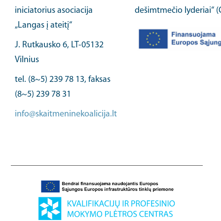
iniciatorius asociacija
dešimtmečio lyderiai“ 
„Langas į ateitį“
J. Rutkausko 6, LT-05132
Vilnius
tel. (8~5) 239 78 13, faksas
(8~5) 239 78 31
info@skaitmeninekoalicija.lt