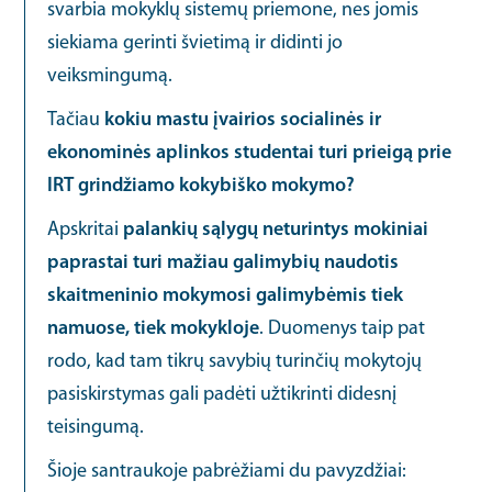
svarbia mokyklų sistemų priemone, nes jomis
siekiama gerinti švietimą ir didinti jo
veiksmingumą.
Tačiau
kokiu mastu įvairios socialinės ir
ekonominės aplinkos studentai turi prieigą prie
IRT grindžiamo kokybiško mokymo?
Apskritai
palankių sąlygų neturintys mokiniai
paprastai turi mažiau galimybių naudotis
skaitmeninio mokymosi galimybėmis tiek
namuose, tiek mokykloje
. Duomenys taip pat
rodo, kad tam tikrų savybių turinčių mokytojų
pasiskirstymas gali padėti užtikrinti didesnį
teisingumą.
Šioje santraukoje pabrėžiami du pavyzdžiai: