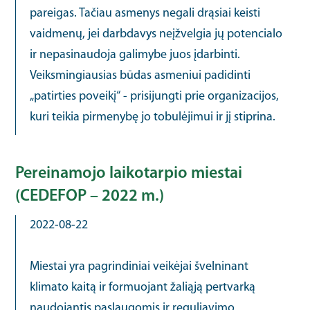
pareigas. Tačiau asmenys negali drąsiai keisti
vaidmenų, jei darbdavys neįžvelgia jų potencialo
ir nepasinaudoja galimybe juos įdarbinti.
Veiksmingiausias būdas asmeniui padidinti
„patirties poveikį“ - prisijungti prie organizacijos,
kuri teikia pirmenybę jo tobulėjimui ir jį stiprina.
Pereinamojo laikotarpio miestai
(CEDEFOP – 2022 m.)
2022-08-22
Miestai yra pagrindiniai veikėjai švelninant
klimato kaitą ir formuojant žaliąją pertvarką
naudojantis paslaugomis ir reguliavimo