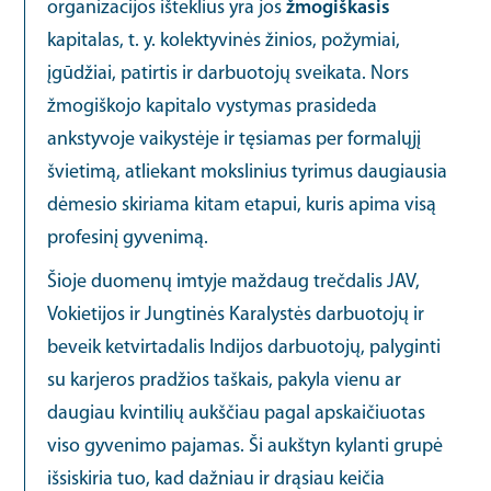
organizacijos išteklius yra jos
žmogiškasis
kapitalas, t. y. kolektyvinės žinios, požymiai,
įgūdžiai, patirtis ir darbuotojų sveikata. Nors
žmogiškojo kapitalo vystymas prasideda
ankstyvoje vaikystėje ir tęsiamas per formalųjį
švietimą, atliekant mokslinius tyrimus daugiausia
dėmesio skiriama kitam etapui, kuris apima visą
profesinį gyvenimą.
Šioje duomenų imtyje maždaug trečdalis JAV,
Vokietijos ir Jungtinės Karalystės darbuotojų ir
beveik ketvirtadalis Indijos darbuotojų, palyginti
su karjeros pradžios taškais, pakyla vienu ar
daugiau kvintilių aukščiau pagal apskaičiuotas
viso gyvenimo pajamas. Ši aukštyn kylanti grupė
išsiskiria tuo, kad dažniau ir drąsiau keičia