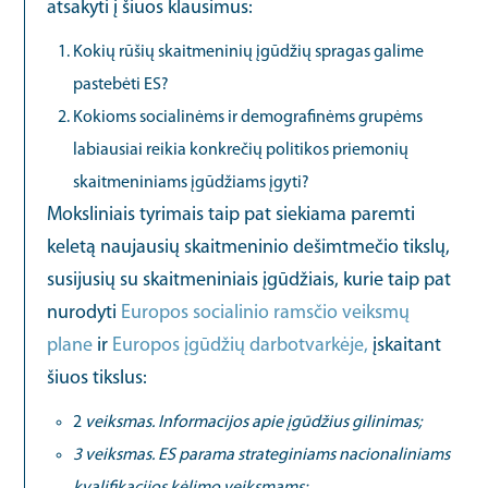
atsakyti į šiuos klausimus:
Kokių rūšių skaitmeninių įgūdžių spragas galime
pastebėti ES?
Kokioms socialinėms ir demografinėms grupėms
labiausiai reikia konkrečių politikos priemonių
skaitmeniniams įgūdžiams įgyti?
Moksliniais tyrimais taip pat siekiama paremti
keletą naujausių skaitmeninio dešimtmečio tikslų,
susijusių su skaitmeniniais įgūdžiais, kurie taip pat
nurodyti
Europos socialinio ramsčio veiksmų
plane
ir
Europos įgūdžių darbotvarkėje,
įskaitant
šiuos tikslus:
2
veiksmas. Informacijos apie įgūdžius gilinimas;
3 veiksmas. ES parama strateginiams nacionaliniams