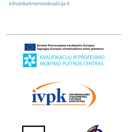
info@skaitmeninekoalicija.lt