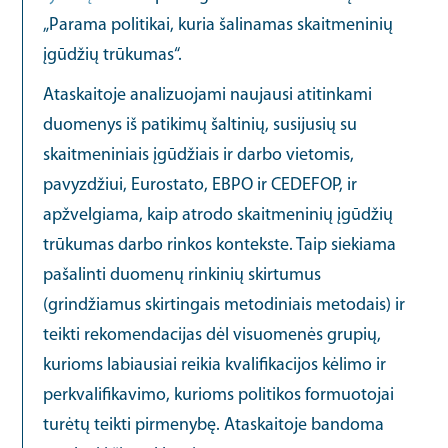
„Parama politikai, kuria šalinamas skaitmeninių
įgūdžių trūkumas“.
Ataskaitoje analizuojami naujausi atitinkami
duomenys iš patikimų šaltinių, susijusių su
skaitmeniniais įgūdžiais ir darbo vietomis,
pavyzdžiui, Eurostato, EBPO ir CEDEFOP, ir
apžvelgiama, kaip atrodo skaitmeninių įgūdžių
trūkumas darbo rinkos kontekste. Taip siekiama
pašalinti duomenų rinkinių skirtumus
(grindžiamus skirtingais metodiniais metodais) ir
teikti rekomendacijas dėl visuomenės grupių,
kurioms labiausiai reikia kvalifikacijos kėlimo ir
perkvalifikavimo, kurioms politikos formuotojai
turėtų teikti pirmenybę. Ataskaitoje bandoma