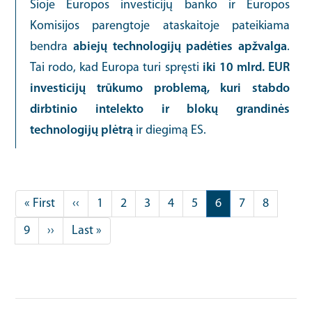
Šioje Europos investicijų banko ir Europos
Komisijos parengtoje ataskaitoje pateikiama
bendra
abiejų technologijų padėties apžvalga
.
Tai rodo, kad Europa turi spręsti
iki 10 mlrd. EUR
investicijų trūkumo problemą, kuri stabdo
dirbtinio intelekto ir blokų grandinės
technologijų plėtrą
ir diegimą ES.
Pagination
First
« First
Previous
‹‹
Puslapis
1
Puslapis
2
Puslapis
3
Puslapis
4
Puslapis
5
Current
6
Puslapis
7
Puslapis
8
page
page
page
Puslapis
9
Next
››
Last
Last »
page
page