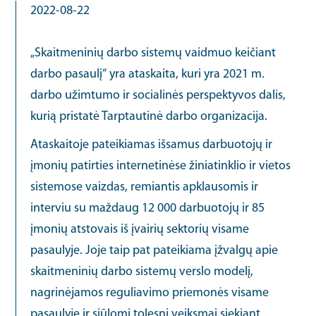
2022-08-22
„Skaitmeninių darbo sistemų vaidmuo keičiant
darbo pasaulį“ yra ataskaita, kuri yra 2021 m.
darbo užimtumo ir socialinės perspektyvos dalis,
kurią pristatė Tarptautinė darbo organizacija.
Ataskaitoje pateikiamas išsamus darbuotojų ir
įmonių patirties internetinėse žiniatinklio ir vietos
sistemose vaizdas, remiantis apklausomis ir
interviu su maždaug 12 000 darbuotojų ir 85
įmonių atstovais iš įvairių sektorių visame
pasaulyje. Joje taip pat pateikiama įžvalgų apie
skaitmeninių darbo sistemų verslo modelį,
nagrinėjamos reguliavimo priemonės visame
pasaulyje ir siūlomi tolesni veiksmai siekiant