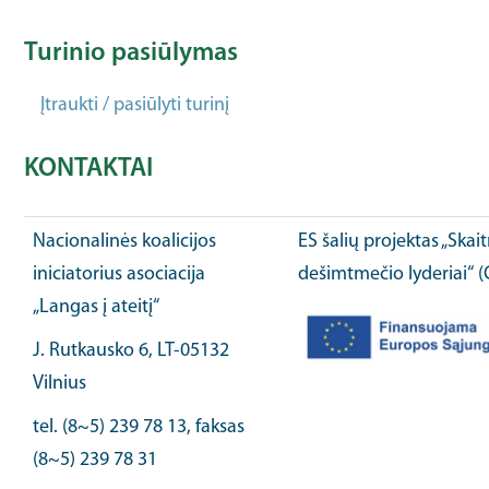
Turinio pasiūlymas
Įtraukti / pasiūlyti turinį
KONTAKTAI
Nacionalinės koalicijos
ES šalių projektas „Ska
iniciatorius asociacija
dešimtmečio lyderiai“ 
„Langas į ateitį“
J. Rutkausko 6, LT-05132
Vilnius
tel. (8~5) 239 78 13, faksas
(8~5) 239 78 31