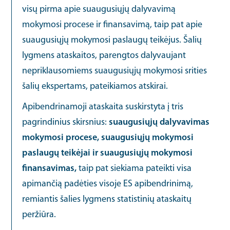
visų pirma apie suaugusiųjų dalyvavimą
mokymosi procese ir finansavimą, taip pat apie
suaugusiųjų mokymosi paslaugų teikėjus. Šalių
lygmens ataskaitos, parengtos dalyvaujant
nepriklausomiems suaugusiųjų mokymosi srities
šalių ekspertams, pateikiamos atskirai.
Apibendrinamoji ataskaita suskirstyta į tris
pagrindinius skirsnius:
suaugusiųjų dalyvavimas
mokymosi procese, suaugusiųjų mokymosi
paslaugų teikėjai ir suaugusiųjų mokymosi
finansavimas,
taip pat siekiama pateikti visa
apimančią padėties visoje ES apibendrinimą,
remiantis šalies lygmens statistinių ataskaitų
peržiūra.