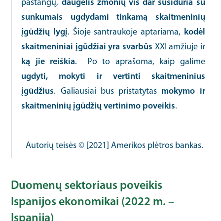
pastangų,
daugelis žmonių vis dar susiduria su
sunkumais ugdydami tinkamą skaitmeninių
įgūdžių lygį
. Šioje santraukoje aptariama,
kodėl
skaitmeniniai įgūdžiai yra svarbūs
XXI amžiuje ir
ką jie reiškia
. Po to aprašoma, kaip galime
ugdyti, mokyti ir vertinti skaitmeninius
įgūdžius
. Galiausiai bus pristatytas
mokymo ir
skaitmeninių įgūdžių vertinimo poveikis
.
Autorių teisės © [2021] Amerikos plėtros bankas.
Duomenų sektoriaus poveikis
Ispanijos ekonomikai (2022 m. –
Ispanija)