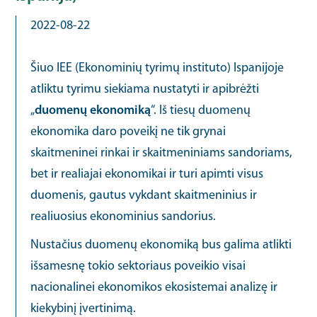
2022-08-22
Šiuo IEE (Ekonominių tyrimų instituto) Ispanijoje
atliktu tyrimu siekiama nustatyti ir apibrėžti
„
duomenų ekonomiką
“. Iš tiesų duomenų
ekonomika daro poveikį ne tik grynai
skaitmeninei rinkai ir skaitmeniniams sandoriams,
bet ir realiajai ekonomikai ir turi apimti visus
duomenis, gautus vykdant skaitmeninius ir
realiuosius ekonominius sandorius.
Nustačius duomenų ekonomiką bus galima atlikti
išsamesnę tokio sektoriaus poveikio visai
nacionalinei ekonomikos ekosistemai analizę ir
kiekybinį įvertinimą.