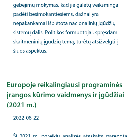
gebėjimų mokymas, kad jie galėtų veiksmingai
padėti besimokantiesiems, dažnai yra
nepakankamai išplėtota nacionalinių įgūdžių
sistemų dalis. Politikos formuotojai, spręsdami
skaitmeninių įgūdžių temą, turėtų atsižvelgti į
šiuos aspektus.
Europoje reikalingiausi programinės
įrangos kūrimo vaidmenys ir įgūdžiai
(2021 m.)
2022-08-22
Ši 2021 m. poreikių analizės ataskaita parengta