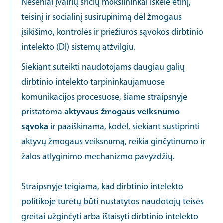
Neseniai įvairių sričių mokslininkai iškėlė etinį,
teisinį ir socialinį susirūpinimą dėl žmogaus
įsikišimo, kontrolės ir priežiūros sąvokos dirbtinio
intelekto (DI) sistemų atžvilgiu.
Siekiant suteikti naudotojams daugiau galių
dirbtinio intelekto tarpininkaujamuose
komunikacijos procesuose, šiame straipsnyje
pristatoma
aktyvaus žmogaus veiksnumo
sąvoka
ir paaiškinama, kodėl, siekiant sustiprinti
aktyvų žmogaus veiksnumą, reikia ginčytinumo ir
žalos atlyginimo mechanizmo pavyzdžių.
Straipsnyje teigiama, kad dirbtinio intelekto
politikoje turėtų būti nustatytos naudotojų teisės
greitai užginčyti arba ištaisyti dirbtinio intelekto