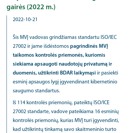
gairės (2022 m.)
2022-10-21
Šis MVĮ vadovas grindžiamas standartu ISO/IEC
27002 ir jame išdėstomos
pagrindinės MVĮ
taikomos kontrolės priemonės, kuriomis
siekiama apsaugoti naudotojų privatumą ir
duomenis, užtikrinti BDAR laikymąsi
ir pasiekti
esminį apsaugos lygį įgyvendinant kibernetinio
saugumo standartus.
Iš 114 kontrolės priemonių, pateiktų ISO/ICE
27002 standarte, vadove pateikiama 16 esminių
kontrolės priemonių, kurias MVĮ turi įgyvendinti,
kad užtikrintų tinkamą savo skaitmeninio turto