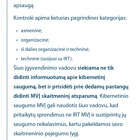
apsaugą.
Kontrolė apima keturias pagrindines kategorijas:
asmeninė;
organizacinė;
iš dalies organizacinė ir techninė;
techninė (susijusi su IRT).
Šiuo įgyvendinimo vadovu
siekiama ne tik
didinti informuotumą apie kibernetinį
saugumą, bet ir prisidėti prie dedamų pastangų
didinti MVĮ skaitmeninį atsparumą
. Kibernetinio
saugumo MVĮ gali naudotis šiuo vadovu, kad
pritaikytų sprendimus ne IRT MVĮ ir sustiprintų jų
saugumo reikalavimus, kartu pakeldamos savo
skaitmeninio pajėgumo lygį.