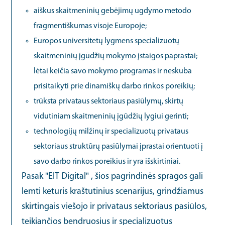
aiškus skaitmeninių gebėjimų ugdymo metodo
fragmentiškumas visoje Europoje;
Europos universitetų lygmens specializuotų
skaitmeninių įgūdžių mokymo įstaigos paprastai;
lėtai keičia savo mokymo programas ir neskuba
prisitaikyti prie dinamiškų darbo rinkos poreikių;
trūksta privataus sektoriaus pasiūlymų, skirtų
vidutiniam skaitmeninių įgūdžių lygiui gerinti;
technologijų milžinų ir specializuotų privataus
sektoriaus struktūrų pasiūlymai įprastai orientuoti į
savo darbo rinkos poreikius ir yra išskirtiniai.
Pasak "EIT Digital" , šios pagrindinės spragos gali
lemti keturis kraštutinius scenarijus, grindžiamus
skirtingais viešojo ir privataus sektoriaus pasiūlos,
teikiančios bendruosius ir specializuotus