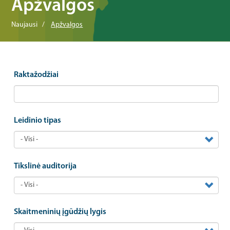
Apžvalgos
Naujausi
Apžvalgos
Raktažodžiai
Leidinio tipas
Tikslinė auditorija
Skaitmeninių įgūdžių lygis