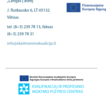
„Langas į ateitį“
J. Rutkausko 6, LT-05132
Vilnius
tel. (8~5) 239 78 13, faksas
(8~5) 239 78 31
info@skaitmeninekoalicija.lt