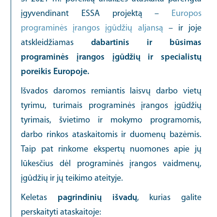
įgyvendinant ESSA projektą –
Europos
programinės įrangos įgūdžių aljansą
– ir joje
atskleidžiamas
dabartinis ir būsimas
programinės įrangos įgūdžių ir specialistų
poreikis Europoje.
Išvados daromos remiantis laisvų darbo vietų
tyrimu, turimais programinės įrangos įgūdžių
tyrimais, švietimo ir mokymo programomis,
darbo rinkos ataskaitomis ir duomenų bazėmis.
Taip pat rinkome ekspertų nuomones apie jų
lūkesčius dėl programinės įrangos vaidmenų,
įgūdžių ir jų teikimo ateityje.
Keletas
pagrindinių išvadų
, kurias galite
perskaityti ataskaitoje: