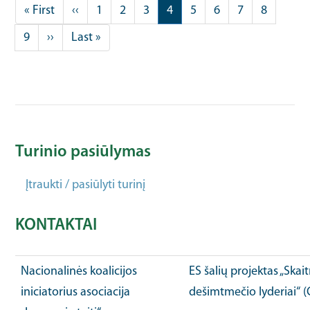
First
« First
Previous
‹‹
Puslapis
1
Puslapis
2
Puslapis
3
Current
4
Puslapis
5
Puslapis
6
Puslapis
7
Puslapis
8
page
page
page
Puslapis
9
Next
››
Last
Last »
page
page
Turinio pasiūlymas
Įtraukti / pasiūlyti turinį
KONTAKTAI
Nacionalinės koalicijos
ES šalių projektas „Ska
iniciatorius asociacija
dešimtmečio lyderiai“ 