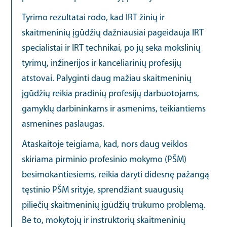
Tyrimo rezultatai rodo, kad IRT žinių ir
skaitmeninių įgūdžių dažniausiai pageidauja IRT
specialistai ir IRT technikai, po jų seka mokslinių
tyrimų, inžinerijos ir kanceliarinių profesijų
atstovai. Palyginti daug mažiau skaitmeninių
įgūdžių reikia pradinių profesijų darbuotojams,
gamyklų darbininkams ir asmenims, teikiantiems
asmenines paslaugas.
Ataskaitoje teigiama, kad, nors daug veiklos
skiriama pirminio profesinio mokymo (PŠM)
besimokantiesiems, reikia daryti didesnę pažangą
tęstinio PŠM srityje, sprendžiant suaugusių
piliečių skaitmeninių įgūdžių trūkumo problemą.
Be to, mokytojų ir instruktorių skaitmeninių