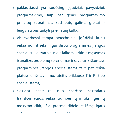
paklausiausi yra sudėtingi įgūdžiai, pavyzdžiui,
programavimo, taip pat geras programavimo
principų supratimas, kad būtų galima greitai ir
lengviau prisitaikyti prie naujų kalbų;
vis svarbesni tampa netechniniai įgūdžiai, kurių
reikia norint sėkmingai dirbti programinės įrangos
specialistu, o svarbiausiais laikomi kritinis mąstymas
ir analizė, problemų sprendimas ir savarankiškumas;
programinės įrangos specialistams taip pat reikia
platesnio išsilavinimo: ateitis priklauso T ir Pi tipo
specialistams;
siekiant neatsilikti nuo sparčios sektoriaus
transformacijos, reikia trumpesnių ir tikslingesnių
mokymo ciklų. Šia prasme didelę reikšmę įgaus