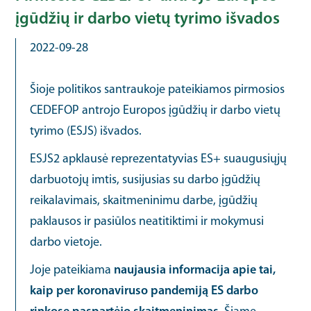
įgūdžių ir darbo vietų tyrimo išvados
2022-09-28
Šioje politikos santraukoje pateikiamos pirmosios
CEDEFOP antrojo Europos įgūdžių ir darbo vietų
tyrimo (ESJS) išvados.
ESJS2 apklausė reprezentatyvias ES+ suaugusiųjų
darbuotojų imtis, susijusias su darbo įgūdžių
reikalavimais, skaitmeninimu darbe, įgūdžių
paklausos ir pasiūlos neatitiktimi ir mokymusi
darbo vietoje.
Joje pateikiama
naujausia informacija apie tai,
kaip per koronaviruso pandemiją ES darbo