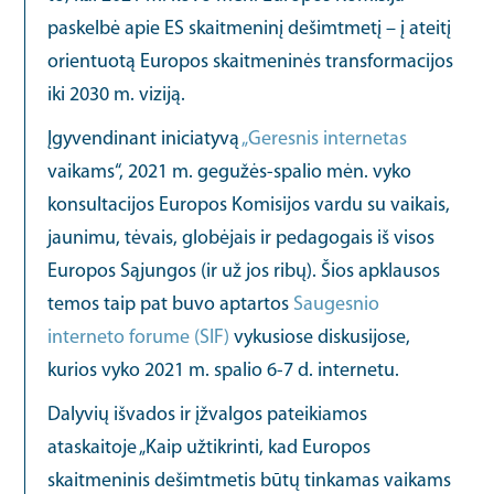
paskelbė apie ES skaitmeninį dešimtmetį – į ateitį
orientuotą Europos skaitmeninės transformacijos
iki 2030 m. viziją.
Įgyvendinant iniciatyvą
„Geresnis internetas
vaikams“, 2021 m. gegužės-spalio mėn. vyko
konsultacijos Europos Komisijos vardu su vaikais,
jaunimu, tėvais, globėjais ir pedagogais iš visos
Europos Sąjungos (ir už jos ribų). Šios apklausos
temos taip pat buvo aptartos
Saugesnio
interneto forume (SIF)
vykusiose diskusijose,
kurios vyko 2021 m. spalio 6-7 d. internetu.
Dalyvių išvados ir įžvalgos pateikiamos
ataskaitoje „Kaip užtikrinti, kad Europos
skaitmeninis dešimtmetis būtų tinkamas vaikams