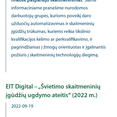
rinkose paspartėjo skaitmeninimas
. Šiame
informaciniame pranešime nurodomos
darbuotojų grupės, kurioms poveikį daro
užduočių automatizavimas ir skaitmeninių
įgūdžių trūkumas, kuriems reikia tikslinio
kvalifikacijos kėlimo ar perkvalifikavimo, ir
pagrindžiamas į žmogų orientuotas ir įgalinantis
požiūris į skaitmeninių technologijų diegimą.
EIT Digital – „Švietimo skaitmeninių
įgūdžių ugdymo ateitis“ (2022 m.)
2022-09-19