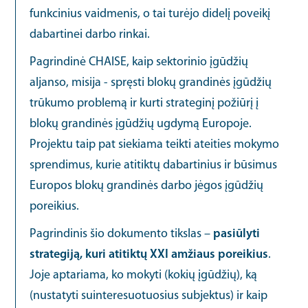
funkcinius vaidmenis, o tai turėjo didelį poveikį
dabartinei darbo rinkai.
Pagrindinė CHAISE, kaip sektorinio įgūdžių
aljanso, misija - spręsti blokų grandinės įgūdžių
trūkumo problemą ir kurti strateginį požiūrį į
blokų grandinės įgūdžių ugdymą Europoje.
Projektu taip pat siekiama teikti ateities mokymo
sprendimus, kurie atitiktų dabartinius ir būsimus
Europos blokų grandinės darbo jėgos įgūdžių
poreikius.
Pagrindinis šio dokumento tikslas –
pasiūlyti
strategiją, kuri atitiktų XXI amžiaus poreikius
.
Joje aptariama, ko mokyti (kokių įgūdžių), ką
(nustatyti suinteresuotuosius subjektus) ir kaip