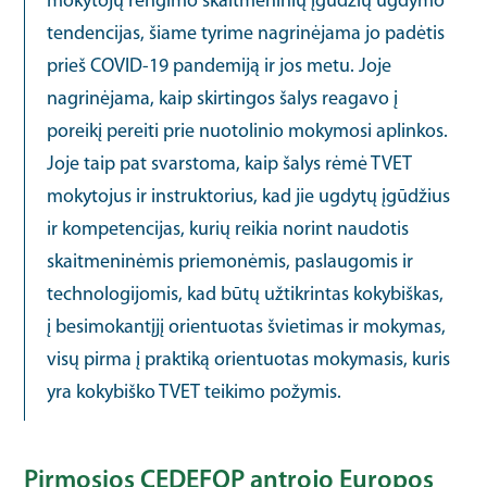
mokytojų rengimo skaitmeninių įgūdžių ugdymo
tendencijas, šiame tyrime nagrinėjama jo padėtis
prieš COVID-19 pandemiją ir jos metu. Joje
nagrinėjama, kaip skirtingos šalys reagavo į
poreikį pereiti prie nuotolinio mokymosi aplinkos.
Joje taip pat svarstoma, kaip šalys rėmė TVET
mokytojus ir instruktorius, kad jie ugdytų įgūdžius
ir kompetencijas, kurių reikia norint naudotis
skaitmeninėmis priemonėmis, paslaugomis ir
technologijomis, kad būtų užtikrintas kokybiškas,
į besimokantįjį orientuotas švietimas ir mokymas,
visų pirma į praktiką orientuotas mokymasis, kuris
yra kokybiško TVET teikimo požymis.
Pirmosios CEDEFOP antrojo Europos