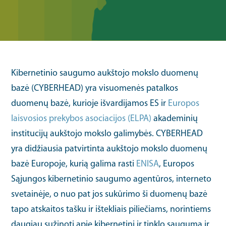
Kibernetinio saugumo aukštojo mokslo duomenų
bazė (CYBERHEAD) yra visuomenės patalkos
duomenų bazė, kurioje išvardijamos ES ir
Europos
laisvosios prekybos asociacijos (ELPA)
akademinių
institucijų aukštojo mokslo galimybės. CYBERHEAD
yra didžiausia patvirtinta aukštojo mokslo duomenų
bazė Europoje, kurią galima rasti
ENISA
, Europos
Sąjungos kibernetinio saugumo agentūros, interneto
svetainėje, o nuo pat jos sukūrimo ši duomenų bazė
tapo atskaitos tašku ir ištekliais piliečiams, norintiems
daugiau sužinoti apie kibernetinį ir tinklo saugumą ir