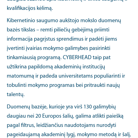
kvalifikacijos kėlimą.
Kibernetinio saugumo aukštojo mokslo duomenų
bazės tikslas – remti piliečių gebėjimą priimti
informacija pagrįstus sprendimus ir padėti jiems
įvertinti įvairias mokymo galimybes pasirinkti
tinkamiausią programą. CYBERHEAD taip pat
užtikrina papildomą akademinių institucijų
matomumą ir padeda universitetams populiarinti ir
tobulinti mokymo programas bei pritraukti naujų
talentų.
Duomenų bazėje, kurioje yra virš 130 galimybių
daugiau nei 20 Europos šalių, galima atlikti paiešką
pagal filtrus, leidžiančius naudotojams nurodyti
pageidaujamą akademinį lygį, mokymo metodą ir šalį,