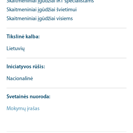
Skaitmeniniai įgūdžiai IRT specialistams
Skaitmeniniai įgūdžiai švietimui
Skaitmeniniai įgūdžiai visiems
Tikslinė kalba
Lietuvių
Iniciatyvos rūšis
Nacionalinė
Svetainės nuoroda
Mokymų įrašas
Mokymo URL