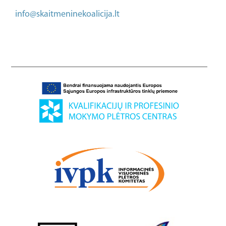
info@skaitmeninekoalicija.lt