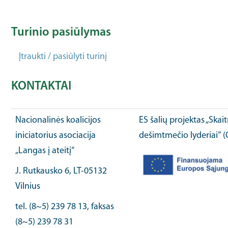
Turinio pasiūlymas
Įtraukti / pasiūlyti turinį
KONTAKTAI
Nacionalinės koalicijos
ES šalių projektas „Ska
iniciatorius asociacija
dešimtmečio lyderiai“ 
„Langas į ateitį“
J. Rutkausko 6, LT-05132
Vilnius
tel. (8~5) 239 78 13, faksas
(8~5) 239 78 31