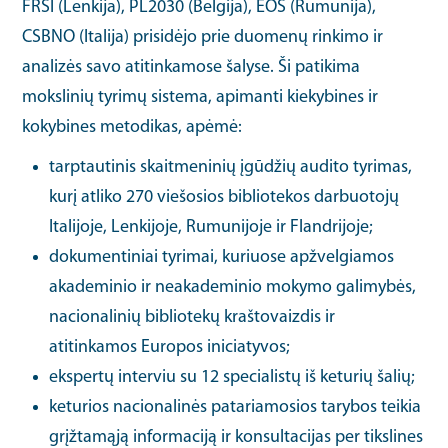
FRSI (Lenkija), PL2030 (Belgija), EOS (Rumunija),
CSBNO (Italija) prisidėjo prie duomenų rinkimo ir
analizės savo atitinkamose šalyse. Ši patikima
mokslinių tyrimų sistema, apimanti kiekybines ir
kokybines metodikas, apėmė:
tarptautinis skaitmeninių įgūdžių audito tyrimas,
kurį atliko 270 viešosios bibliotekos darbuotojų
Italijoje, Lenkijoje, Rumunijoje ir Flandrijoje;
dokumentiniai tyrimai, kuriuose apžvelgiamos
akademinio ir neakademinio mokymo galimybės,
nacionalinių bibliotekų kraštovaizdis ir
atitinkamos Europos iniciatyvos;
ekspertų interviu su 12 specialistų iš keturių šalių;
keturios nacionalinės patariamosios tarybos teikia
grįžtamąją informaciją ir konsultacijas per tikslines