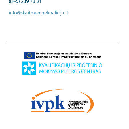
(8~5) 239 78 31
info@skaitmeninekoalicija.lt