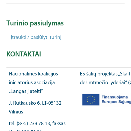
Turinio pasiūlymas
Įtraukti / pasiūlyti turinį
KONTAKTAI
Nacionalinės koalicijos
ES šalių projektas „Ska
iniciatorius asociacija
dešimtmečio lyderiai“ 
„Langas į ateitį“
J. Rutkausko 6, LT-05132
Vilnius
tel. (8~5) 239 78 13, faksas