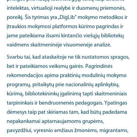
intelektas, virtualioji realybė ir duomenų priemonės,
poreikį. Šis tyrimas yra „DigLib“ mokymo metodikos ir
įtraukios mokymosi platformos kūrimo pagrindas ir
jame pateikiama išsami kintančio viešųjų bibliotekų
vaidmens skaitmeninėje visuomenėje analizė.
Svarbu tai, kad ataskaitoje ne tik nustatomos spragos,
bet ir pateikiamos veiksmų gairės. Pagrindinės
rekomendacijos apima praktinių modulinių mokymo
programų, pritaikytų prie nacionalinių aplinkybių,
kūrimą, bibliotekininkų įgalinimą tapti skaitmeniniais
tarpininkais ir bendruomenės pedagogais. Ypatingas
dėmesys taip pat skiriamas tam, kad būtų padedama
nepakankamai aptarnaujamoms grupėms,
pavyzdžiui, vyresnio amžiaus žmonėms, migrantams,