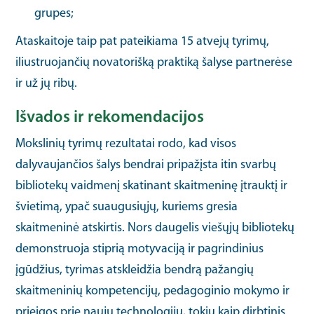
grupes;
Ataskaitoje taip pat pateikiama 15 atvejų tyrimų,
iliustruojančių novatorišką praktiką šalyse partnerėse
ir už jų ribų.
Išvados ir rekomendacijos
Mokslinių tyrimų rezultatai rodo, kad visos
dalyvaujančios šalys bendrai pripažįsta itin svarbų
bibliotekų vaidmenį skatinant skaitmeninę įtrauktį ir
švietimą, ypač suaugusiųjų, kuriems gresia
skaitmeninė atskirtis. Nors daugelis viešųjų bibliotekų
demonstruoja stiprią motyvaciją ir pagrindinius
įgūdžius, tyrimas atskleidžia bendrą pažangių
skaitmeninių kompetencijų, pedagoginio mokymo ir
prieigos prie naujų technologijų, tokių kaip dirbtinis