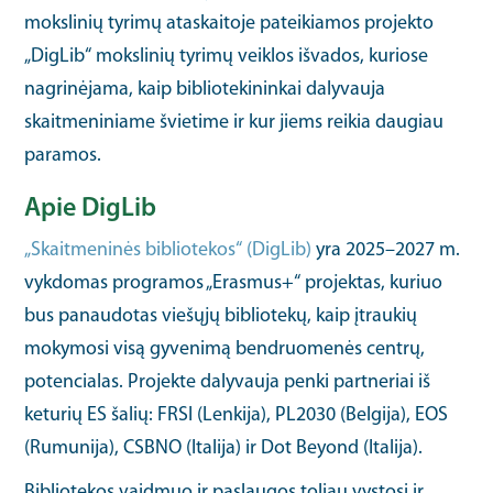
mokslinių tyrimų ataskaitoje pateikiamos projekto
„DigLib“ mokslinių tyrimų veiklos išvados, kuriose
nagrinėjama, kaip bibliotekininkai dalyvauja
skaitmeniniame švietime ir kur jiems reikia daugiau
paramos.
Apie DigLib
„Skaitmeninės bibliotekos“ (DigLib)
yra 2025–2027 m.
vykdomas programos „Erasmus+“ projektas, kuriuo
bus panaudotas viešųjų bibliotekų, kaip įtraukių
mokymosi visą gyvenimą bendruomenės centrų,
potencialas. Projekte dalyvauja penki partneriai iš
keturių ES šalių: FRSI (Lenkija), PL2030 (Belgija), EOS
(Rumunija), CSBNO (Italija) ir Dot Beyond (Italija).
Bibliotekos vaidmuo ir paslaugos toliau vystosi ir