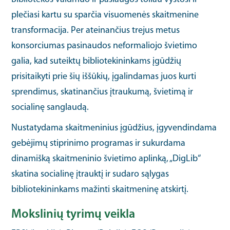
plečiasi kartu su sparčia visuomenės skaitmenine
transformacija. Per ateinančius trejus metus
konsorciumas pasinaudos neformaliojo švietimo
galia, kad suteiktų bibliotekininkams įgūdžių
prisitaikyti prie šių iššūkių, įgalindamas juos kurti
sprendimus, skatinančius įtraukumą, švietimą ir
socialinę sanglaudą.
Nustatydama skaitmeninius įgūdžius, įgyvendindama
gebėjimų stiprinimo programas ir sukurdama
dinamišką skaitmeninio švietimo aplinką, „DigLib“
skatina socialinę įtrauktį ir sudaro sąlygas
bibliotekininkams mažinti skaitmeninę atskirtį.
Mokslinių tyrimų veikla