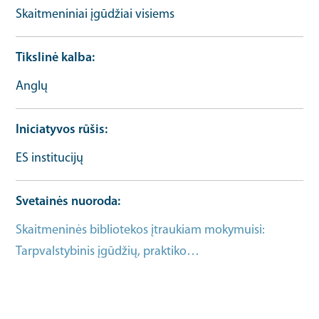
Skaitmeniniai įgūdžiai visiems
Tikslinė kalba
Anglų
Iniciatyvos rūšis
ES institucijų
Svetainės nuoroda
Skaitmeninės bibliotekos įtraukiam mokymuisi:
Tarpvalstybinis įgūdžių, praktiko…
Įgūdžių išteklių
URL