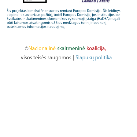
Šis projektas bendrai finansuotas remiant Europos Komisijai. Šis leidinys
atspindi tik autoriaus požiūrį, todėl Europos Komisija, jos institucijos bei
Sveikatos ir skaitmeninės ekonomikos vykdomoji įstaiga (HaDEA) negali
būti laikomos atsakingomis už šios medžiagos turinį ir bet kokį
pateikiamos informacijos naudojimą.
©
Nacionalinė
skaitmeninė
koalicija,
visos teisės saugomos
|
Slapukų politika