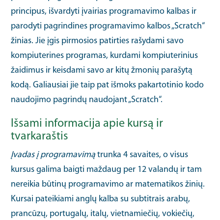
principus, išvardyti įvairias programavimo kalbas ir
parodyti pagrindines programavimo kalbos „Scratch“
žinias. Jie įgis pirmosios patirties rašydami savo
kompiuterines programas, kurdami kompiuterinius
žaidimus ir keisdami savo ar kitų žmonių parašytą
kodą. Galiausiai jie taip pat išmoks pakartotinio kodo
naudojimo pagrindų naudojant „Scratch“.
Išsami informacija apie kursą ir
tvarkaraštis
Įvadas į programavimą
trunka 4 savaites, o visus
kursus galima baigti maždaug per 12 valandų ir tam
nereikia būtinų programavimo ar matematikos žinių.
Kursai pateikiami anglų kalba su subtitrais arabų,
prancūzų, portugalų, italų, vietnamiečių, vokiečių,