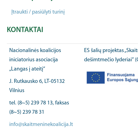
Įtraukti / pasiūlyti turinį
KONTAKTAI
Nacionalinės koalicijos
ES šalių projektas „Ska
iniciatorius asociacija
dešimtmečio lyderiai“ 
„Langas į ateitį“
J. Rutkausko 6, LT-05132
Vilnius
tel. (8~5) 239 78 13, faksas
(8~5) 239 78 31
info@skaitmeninekoalicija.lt