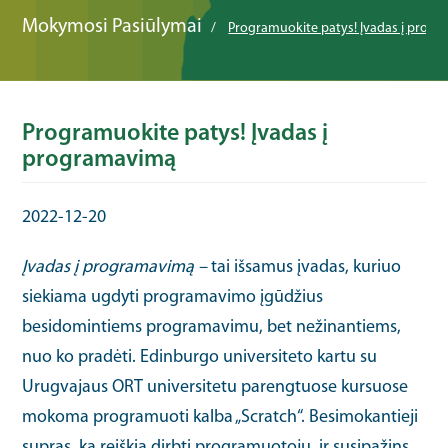
Mokymosi Pasiūlymai
Programuokite patys! Įvadas į prog
Programuokite patys! Įvadas į
programavimą
2022-12-20
Įvadas į programavimą –
tai išsamus įvadas, kuriuo
siekiama ugdyti programavimo įgūdžius
besidomintiems programavimu, bet nežinantiems,
nuo ko pradėti. Edinburgo universiteto kartu su
Urugvajaus ORT universitetu parengtuose kursuose
mokoma programuoti kalba „Scratch“. Besimokantieji
supras, ką reiškia dirbti programuotoju, ir susipažins