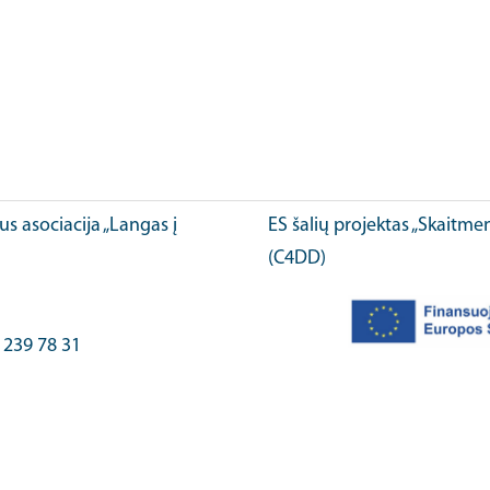
ius asociacija „Langas į
ES šalių projektas „Skaitme
(C4DD)
) 239 78 31