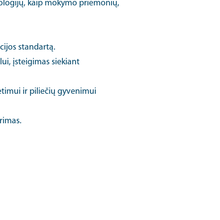
ologijų, kaip mokymo priemonių,
ijos standartą.
, įsteigimas siekiant
timui ir piliečių gyvenimui
rimas.