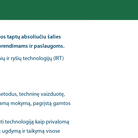
jos taptų absoliučiu šalies
sprendimams ir paslaugoms.
ių ir ryšių technologijų (IRT)
etodus, techninę vaizduotę,
ndžiamą mokymą, pagrįstą gamtos
gti technologiją kaip privalomą
ų ugdymą ir taikymą visose