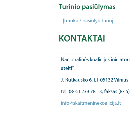
Turinio pasiūlymas
Įtraukti / pasiūlyti turinį
KONTAKTAI
Nacionalinės koalicijos iniciator
ateitį“
J. Rutkausko 6, LT-05132 Vilnius
tel. (8~5) 239 78 13, faksas (8~5
info@skaitmeninekoalicija.lt