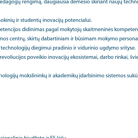
 pedagogų rengimą, daugiausia dėmesio skiriant naujų techn
kinių ir studentų inovacijų potencialui.
tencijos didinimas pagal mokytojų skaitmeninės kompetenc
os centrų, skirtų dabartiniam ir būsimam mokymo personalui
technologijų diegimui pradinio ir vidurinio ugdymo srityse.
evoliucijos poveikio inovacijų ekosistemai, darbo rinkai, švie
nologijų mokslininkų ir akademikų įdarbinimo sistemos sukū