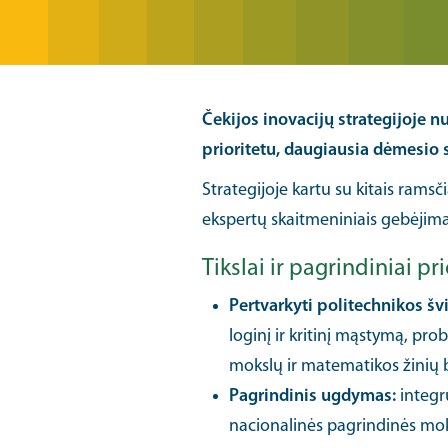
Čekijos inovacijų strategijoje nu
prioritetu, daugiausia dėmesio
Strategijoje kartu su kitais ramsč
ekspertų skaitmeniniais gebėjimai
Tikslai ir pagrindiniai pri
Pertvarkyti politechnikos š
loginį ir kritinį mąstymą, p
mokslų ir matematikos žinių 
Pagrindinis ugdymas:
integru
nacionalinės pagrindinės moky