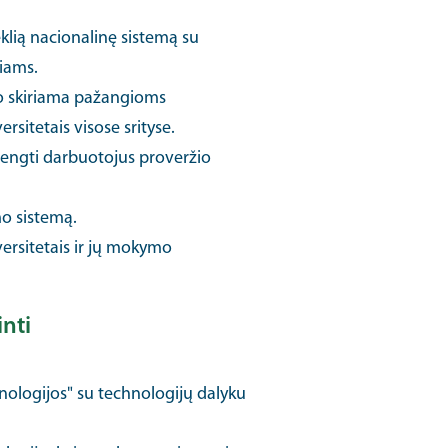
seklią nacionalinę sistemą su
iams.
o skiriama pažangioms
rsitetais visose srityse.
arengti darbuotojus proveržio
mo sistemą.
ersitetais ir jų mokymo
nti
ologijos" su technologijų dalyku