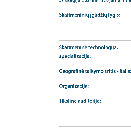
Strategija bus finansuojama iš na
Skaitmeninių įgūdžių lygis
Skaitmeninė technologija,
specializacija
Geografinė taikymo sritis - šalis
Organizacija
Tikslinė auditorija