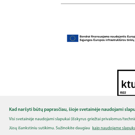
Šis projektas bendrai finansuotas remiant Europos
ekonomikos vykdomoji įstaiga (HaDEA) negali bū
Kad naršyti būtų paprasčiau, šioje svetainėje naudojami slap
Visi svetainėje naudojami slapukai (išskyrus griežtai privalomus/techn
Jūsų išankstiniu sutikimu. Sužinokite daugiau
kaip naudojame slapuk
©
Nacion