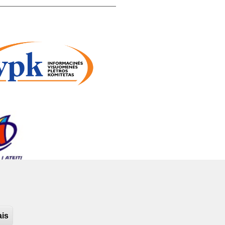
itucijos bei Sveikatos ir skaitmeninės
os naudojimą.
politika
ais