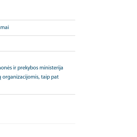
smai
tegijos dokumento URL
monės ir prekybos ministerija
ų organizacijomis, taip pat