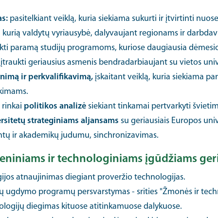
as:
pasitelkiant veiklą, kuria siekiama sukurti ir įtvirtinti nuo
 kurią valdytų vyriausybė, dalyvaujant regionams ir darbdav
kti paramą studijų programoms, kuriose daugiausia dėmesi
traukti geriausius asmenis bendradarbiaujant su vietos unive
nimą ir perkvalifikavimą,
įskaitant veiklą, kuria siekiama p
ikimams.
rinkai
politikos analizė
siekiant tinkamai pertvarkyti švieti
ersitetų strateginiams aljansams
su geriausiais Europos univ
entų ir akademikų judumu, sinchronizavimas.
eniniams ir technologiniams įgūdžiams geri
ijos atnaujinimas diegiant proveržio technologijas.
 ugdymo programų persvarstymas - srities "Žmonės ir techn
ologijų diegimas kituose atitinkamuose dalykuose.