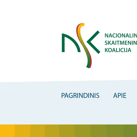
Skip
to
main
content
PAGRINDINIS
APIE