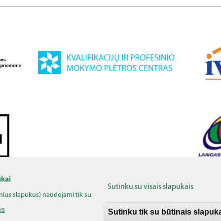
 Komisijai. Šis leidinys atspindi tik autoriaus požiūrį, todėl Europos Komisija, jos inst
ti laikomos atsakingomis už šios medžiagos turinį ir bet kokį pateikiamos informacij
ukai
Sutinku su visais slapukais
inius slapukus) naudojami tik su
us
alinė
skaitmeninė
koalicija,
visos teisės saugomos
|
Slapukų 
Sutinku tik su būtinais slapuk