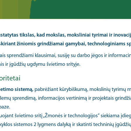
statytas tikslas, kad mokslas, moksliniai tyrimai ir inovaci
 skiriant žiniomis grindžiamai gamybai, technologiniams 
iais sprendžiami klausimai, susiję su darbo jėgos ir informacin
s ir įgūdžių ugdymu švietimo srityje.
oritetai
vietimo sistemą,
pabrėžiant kūrybiškumą, mokslinių tyrimų m
roblemų sprendimą, informacijos vertinimą ir projektais gri
baze.
ojant švietimo sritį „Žmonės ir technologijos“ siekiama įdie
klos sistemos 2 lygmens dalyką ir skatinti techninių įgūdži