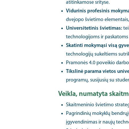
atitinkamose srityse.
Vidurinis profesinis mokym
dvejopo švietimo elementais,
Universitetinis švietimas:
tei
technologijoms ir paskatoms į
Skatinti mokymąsi visą gyve
technologijų sukeltiems sutr
Pramonės 4.0 poveikio darbo 
Tikslinė parama vietos univ
programų, susijusių su stud
Veikla, numatyta skaitm
Skaitmeninio švietimo strateg
Pagrindinių mokyklų bendrųjų
įgyvendinimas ir naujų techn