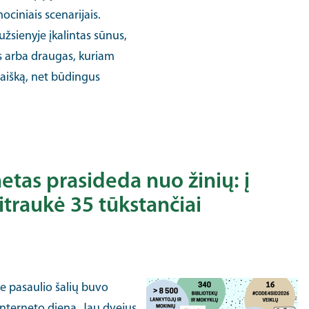
ociniais scenarijais.
žsienyje įkalintas sūnus,
s arba draugas, kuriam
raišką, net būdingus
etas prasideda nuo žinių: į
sitraukė 35 tūkstančiai
e pasaulio šalių buvo
interneto diena. Jau dvejus