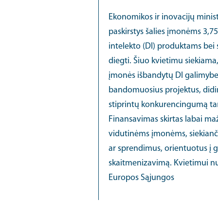
Ekonomikos ir inovacijų minist
paskirstys šalies įmonėms 3,75
intelekto (DI) produktams bei 
diegti. Šiuo kvietimu siekiam
įmonės išbandytų DI galimybes
bandomuosius projektus, didi
stiprintų konkurencingumą tar
Finansavimas skirtas labai m
vidutinėms įmonėms, siekianč
ar sprendimus, orientuotus į 
skaitmenizavimą. Kvietimui nu
Europos Sąjungos