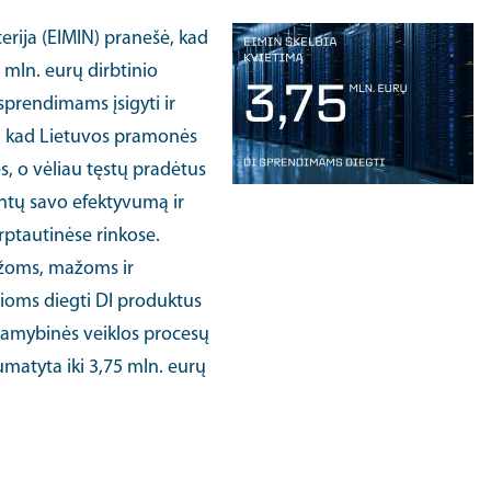
erija (EIMIN) pranešė, kad
 mln. eurų dirbtinio
sprendimams įsigyti ir
a, kad Lietuvos pramonės
, o vėliau tęstų pradėtus
ntų savo efektyvumą ir
ptautinėse rinkose.
ažoms, mažoms ir
ioms diegti DI produktus
gamybinės veiklos procesų
matyta iki 3,75 mln. eurų