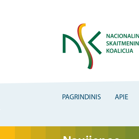
Skip
to
main
content
PAGRINDINIS
APIE