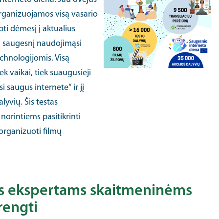
 organizuojamos visą vasario
pti dėmesį į aktualius
ti saugesnį naudojimąsi
chnologijomis. Visą
k vaikai, tiek suaugusieji
i saugus internete“ ir jį
lyvių. Šis testas
norintiems pasitikrinti
 organizuoti filmų
as ekspertams skaitmeninėms
rengti