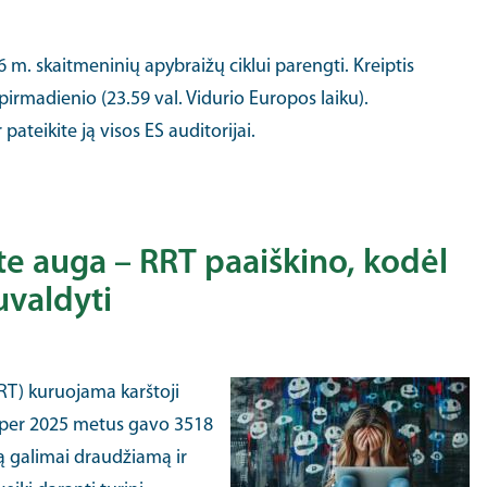
6 m. skaitmeninių apybraižų ciklui parengti. Kreiptis
pirmadienio (23.59 val. Vidurio Europos laiku).
pateikite ją visos ES auditorijai.
te auga – RRT paaiškino, kodėl
uvaldyti
RT) kuruojama karštoji
t per 2025 metus gavo 3518
ą galimai draudžiamą ir