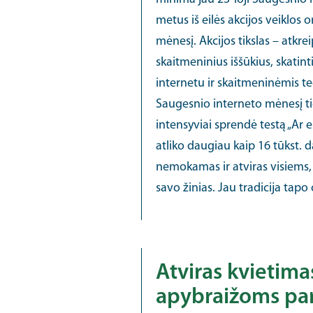
metus iš eilės akcijos veiklos
mėnesį. Akcijos tikslas – atkrei
skaitmeninius iššūkius, skatin
internetu ir skaitmeninėmis te
Saugesnio interneto mėnesį tie
intensyviai sprendė testą „Ar es
atliko daugiau kaip 16 tūkst. da
nemokamas ir atviras visiems, 
savo žinias. Jau tradicija tapo
Atviras kvietim
apybraižoms pa