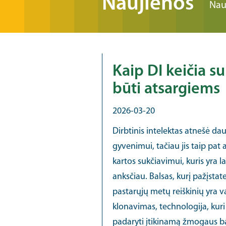
Naujienos
Nau
Kaip DI keičia s
būti atsargiems
2026-03-20
Dirbtinis intelektas atnešė 
gyvenimui, tačiau jis taip pat
kartos sukčiavimui, kuris yra l
anksčiau. Balsas, kurį pažįstat
pastarųjų metų reiškinių yra 
klonavimas, technologija, kuri
padaryti įtikinamą žmogaus bal