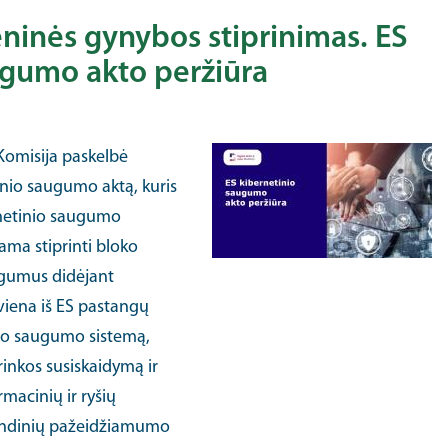
ninės gynybos stiprinimas. ES
ugumo akto peržiūra
Komisija paskelbė
inio saugumo aktą, kuris
rnetinio saugumo
ama stiprinti bloko
ėgumus didėjant
viena iš ES pastangų
io saugumo sistemą,
rinkos susiskaidymą ir
macinių ir ryšių
randinių pažeidžiamumo