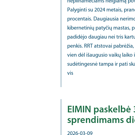
nepilnamečiams neigiamą povei
Palyginti su 2024 metais, pran
procentais. Daugiausia nerimo 
kibernetinių patyčių mastas, p
padidėjo daugiau nei tris kart
penkis. RRT atstovai pabrėžia
vien dėl išaugusio vaikų laiko 
sudėtingesnė tampa ir pati sk
vis
EIMIN paskelbė 
sprendimams di
2026-03-09