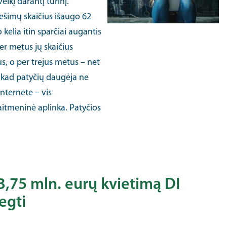
kį darantį turinį.
ešimų skaičius išaugo 62
kelia itin sparčiai augantis
er metus jų skaičius
us, o per trejus metus – net
, kad patyčių daugėja ne
internete – vis
aitmeninė aplinka. Patyčios
3,75 mln. eurų kvietimą DI
egti