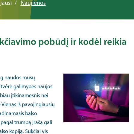
jausi
Naujienos
ukčiavimo pobūdį ir kodėl reikia
daug naudos mūsų
 atvėrė galimybes naujos
abiau įtikinamesnis nei
e Vienas iš pavojingiausių
vadinamasis balso
 pagal trumpą įrašą gali
so kopiją. Sukčiai vis