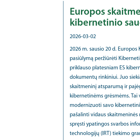
Europos skaitme
kibernetinio sa
2026-03-02
2026 m. sausio 20 d. Europos 
pasiūlymą peržiūrėti Kibernet
priklauso platesniam ES kibe
dokumentų rinkiniui. Juo sieki
skaitmeninį atsparumą ir paj
kibernetinėms grėsmėms. Tai 
modernizuoti savo kibernetin
pašalinti vidaus skaitmeninės 
spręsti ypatingos svarbos infor
technologijų (IRT) tiekimo g