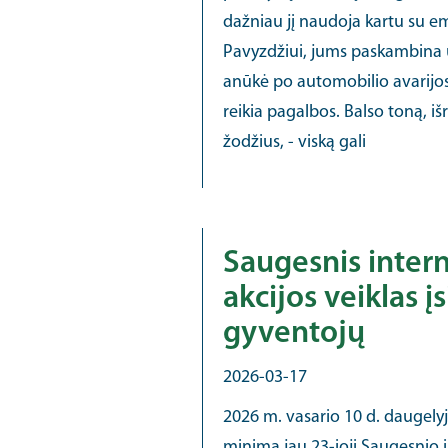
dažniau jį naudoja kartu su em
Pavyzdžiui, jums paskambina u
anūkė po automobilio avarijo
reikia pagalbos. Balso toną, iš
žodžius, - viską gali
Saugesnis intern
akcijos veiklas į
gyventojų
2026-03-17
2026 m. vasario 10 d. daugelyj
minima jau 23-ioji Saugesnio 