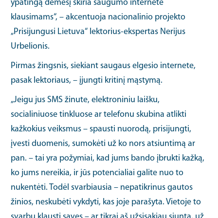
ypatingą dėmesį skiria saugumo internete
klausimams“, – akcentuoja nacionalinio projekto
„Prisijungusi Lietuva“ lektorius-ekspertas Nerijus
Urbelionis.
Pirmas žingsnis, siekiant saugaus elgesio internete,
pasak lektoriaus, – įjungti kritinį mąstymą.
„Jeigu jus SMS žinute, elektroniniu laišku,
socialiniuose tinkluose ar telefonu skubina atlikti
kažkokius veiksmus – spausti nuorodą, prisijungti,
įvesti duomenis, sumokėti už ko nors atsiuntimą ar
pan. – tai yra požymiai, kad jums bando įbrukti kažką,
ko jums nereikia, ir jūs potencialiai galite nuo to
nukentėti. Todėl svarbiausia – nepatikrinus gautos
žinios, neskubėti vykdyti, kas joje parašyta. Vietoje to
svarbu klausti savęs – ar tikrai aš užsisakiau siuntą, už