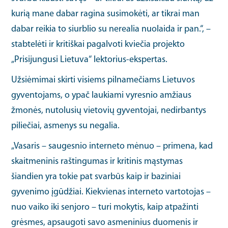
kurią mane dabar ragina susimokėti, ar tikrai man
dabar reikia to siurblio su nerealia nuolaida ir pan.“, –
stabtelėti ir kritiškai pagalvoti kviečia projekto
„Prisijungusi Lietuva“ lektorius-ekspertas.
Užsiėmimai skirti visiems pilnamečiams Lietuvos
gyventojams, o ypač laukiami vyresnio amžiaus
žmonės, nutolusių vietovių gyventojai, nedirbantys
piliečiai, asmenys su negalia.
„Vasaris – saugesnio interneto mėnuo – primena, kad
skaitmeninis raštingumas ir kritinis mąstymas
šiandien yra tokie pat svarbūs kaip ir baziniai
gyvenimo įgūdžiai. Kiekvienas interneto vartotojas –
nuo vaiko iki senjoro – turi mokytis, kaip atpažinti
grėsmes, apsaugoti savo asmeninius duomenis ir