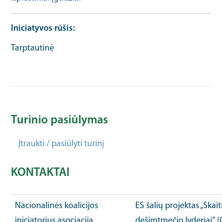
Iniciatyvos rūšis
Tarptautinė
Turinio pasiūlymas
Įtraukti / pasiūlyti turinį
KONTAKTAI
Nacionalinės koalicijos
ES šalių projektas „Ska
iniciatorius asociacija
dešimtmečio lyderiai“ 