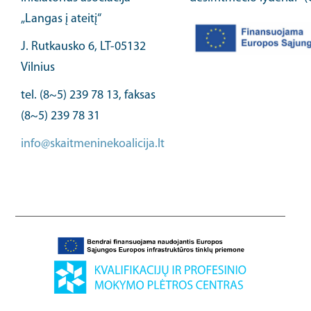
„Langas į ateitį“
J. Rutkausko 6, LT-05132
Vilnius
tel. (8~5) 239 78 13, faksas
(8~5) 239 78 31
info@skaitmeninekoalicija.lt