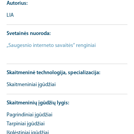
Autorius
LIA
Svetainės nuoroda
„Saugesnio interneto savaitės“ renginiai
Daugiau
informacijos apie įvykį URL
Skaitmeninė technologija, specializacija
Skaitmeniniai įgūdžiai
Skaitmeninių įgūdžių lygis
Pagrindiniai įgūdžiai
Tarpiniai įgūdžiai
Išplėstiniai įgūdžiai