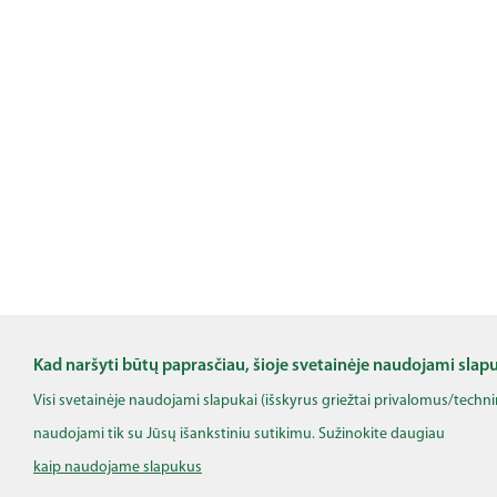
Kad naršyti būtų paprasčiau, šioje svetainėje naudojami slap
Visi svetainėje naudojami slapukai (išskyrus griežtai privalomus/techn
naudojami tik su Jūsų išankstiniu sutikimu. Sužinokite daugiau
kaip naudojame slapukus