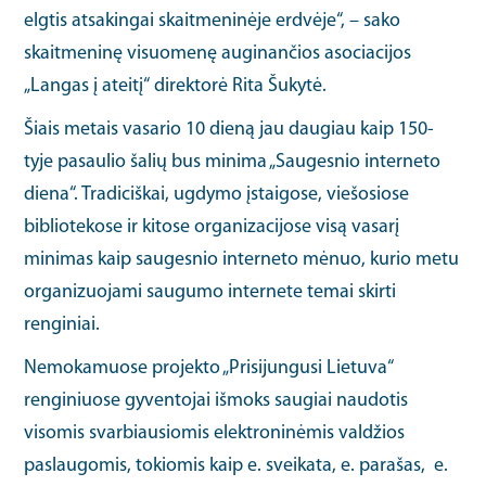
elgtis atsakingai skaitmeninėje erdvėje“, – sako
skaitmeninę visuomenę auginančios asociacijos
„Langas į ateitį“ direktorė Rita Šukytė.
Šiais metais vasario 10 dieną jau daugiau kaip 150-
tyje pasaulio šalių bus minima „Saugesnio interneto
diena“. Tradiciškai, ugdymo įstaigose, viešosiose
bibliotekose ir kitose organizacijose visą vasarį
minimas kaip saugesnio interneto mėnuo, kurio metu
organizuojami saugumo internete temai skirti
renginiai.
Nemokamuose projekto „Prisijungusi Lietuva“
renginiuose gyventojai išmoks saugiai naudotis
visomis svarbiausiomis elektroninėmis valdžios
paslaugomis, tokiomis kaip e. sveikata, e. parašas, e.