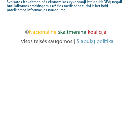
Sveikatos ir skaitmeninės ekonomikos vykdomoji įstaiga (HaDEA) negali
būti laikomos atsakingomis už šios medžiagos turinį ir bet kokį
pateikiamos informacijos naudojimą.
©
Nacionalinė
skaitmeninė
koalicija,
visos teisės saugomos
|
Slapukų politika