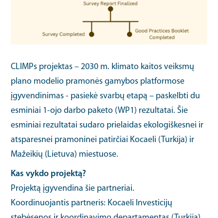
CLIMPs projektas – 2030 m. klimato kaitos veiksmų
plano modelio pramonės gamybos platformose
įgyvendinimas - pasiekė svarbų etapą – paskelbti du
esminiai 1-ojo darbo paketo (WP1) rezultatai. Šie
esminiai rezultatai sudaro prielaidas ekologiškesnei ir
atsparesnei pramoninei patirčiai Kocaeli (Turkija) ir
Mažeikių (Lietuva) miestuose.
Kas vykdo projektą?
Projektą įgyvendina šie partneriai.
Koordinuojantis partneris: Kocaeli Investicijų
stebėsenos ir koordinavimo departamentas (Turkija).