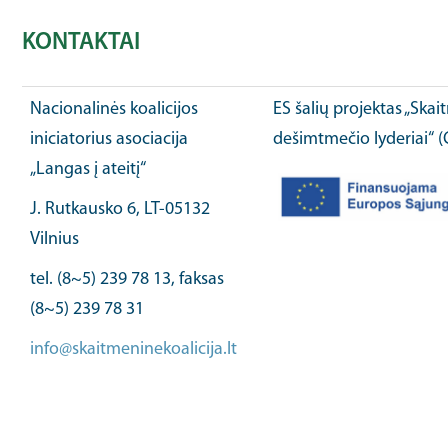
KONTAKTAI
Nacionalinės koalicijos
ES šalių projektas „Ska
iniciatorius asociacija
dešimtmečio lyderiai“ 
„Langas į ateitį“
J. Rutkausko 6, LT-05132
Vilnius
tel. (8~5) 239 78 13, faksas
(8~5) 239 78 31
info@skaitmeninekoalicija.lt