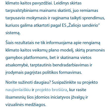
klimato kaitos pavyzdžiai. Leidinys skirtas
tarpvalstybiniams mainams skatinti, juo remiamas
tarpusavio mokymasis ir raginama taikyti sprendimus,
kuriuos galima atkartoti pagal ES „Žaliojo sandėrio“
sistemą.
Šiais rezultatais ne tik informuojama apie rengiamą
klimato kaitos veiksmų plano modelį, skirtą pramonės
gamybos platformoms, bet ir skatinama vietos
atsakomybė, tarptautinis bendradarbiavimas ir
įrodymais pagrįstas politikos formavimas.
Norite sužinoti daugiau? Susipažinkite su projekto
naujienlaiškiu
ir
projekto brošiūra
, kur rasite
išsamesnių šios įdomios iniciatyvos įžvalgų ir
vizualinės medžiagos.