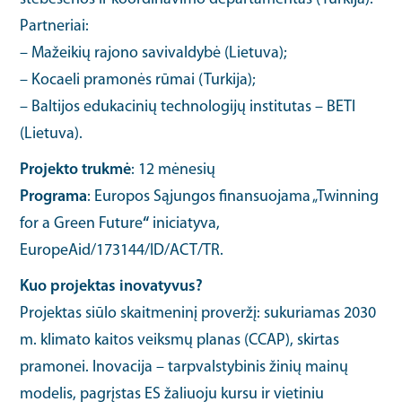
Partneriai:
– Mažeikių rajono savivaldybė (Lietuva);
– Kocaeli pramonės rūmai (Turkija);
– Baltijos edukacinių technologijų institutas – BETI
(Lietuva).
Projekto trukmė
: 12 mėnesių
Programa
: Europos Sąjungos finansuojama „Twinning
for a Green Future
“
iniciatyva,
EuropeAid/173144/ID/ACT/TR.
Kuo projektas inovatyvus?
Projektas siūlo skaitmeninį proveržį: sukuriamas 2030
m. klimato kaitos veiksmų planas (CCAP), skirtas
pramonei. Inovacija – tarpvalstybinis žinių mainų
modelis, pagrįstas ES žaliuoju kursu ir vietiniu