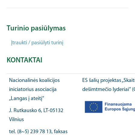
Turinio pasiūlymas
Įtraukti / pasiūlyti turinį
KONTAKTAI
Nacionalinės koalicijos
ES šalių projektas „Ska
iniciatorius asociacija
dešimtmečio lyderiai“ 
„Langas į ateitį“
J. Rutkausko 6, LT-05132
Vilnius
tel. (8~5) 239 78 13, faksas