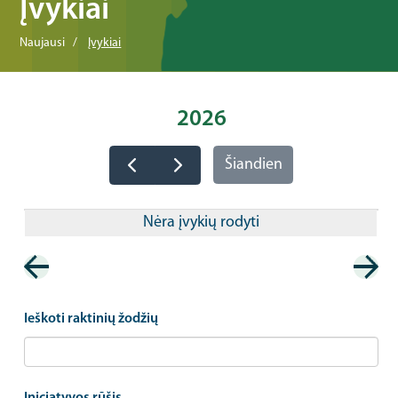
Įvykiai
Naujausi
Įvykiai
2026
Šiandien
Nėra įvykių rodyti
Pagination
Ieškoti raktinių žodžių
Iniciatyvos rūšis