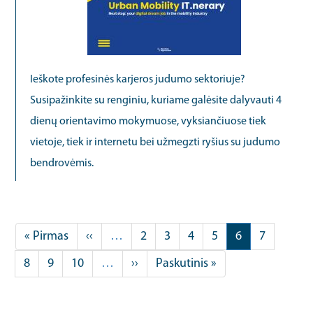
Ieškote profesinės karjeros judumo sektoriuje?
Susipažinkite su renginiu, kuriame galėsite dalyvauti 4
dienų orientavimo mokymuose, vyksiančiuose tiek
vietoje, tiek ir internetu bei užmegzti ryšius su judumo
bendrovėmis.
Pagination
First
« Pirmas
Previous
‹‹
…
Puslapis
2
Puslapis
3
Puslapis
4
Puslapis
5
Current
6
Puslapis
7
page
page
page
Puslapis
8
Puslapis
9
Puslapis
10
…
Next
››
Last
Paskutinis »
page
page