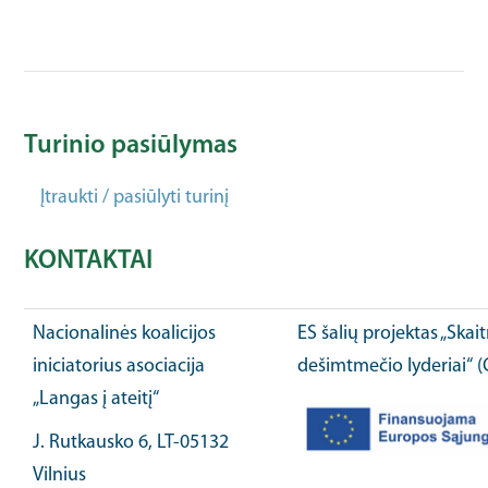
Turinio pasiūlymas
Įtraukti / pasiūlyti turinį
KONTAKTAI
Nacionalinės koalicijos
ES šalių projektas „Ska
iniciatorius asociacija
dešimtmečio lyderiai“ 
„Langas į ateitį“
J. Rutkausko 6, LT-05132
Vilnius