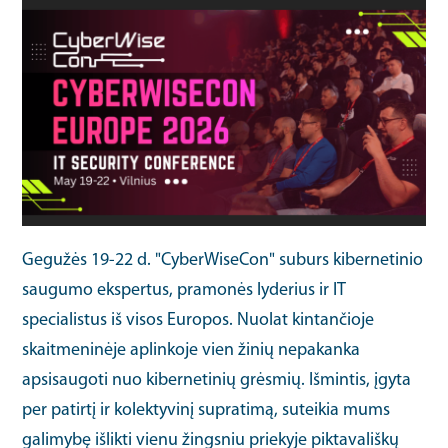
Gegužės 19-22 d. "CyberWiseCon" suburs kibernetinio
saugumo ekspertus, pramonės lyderius ir IT
specialistus iš visos Europos. Nuolat kintančioje
skaitmeninėje aplinkoje vien žinių nepakanka
apsisaugoti nuo kibernetinių grėsmių. Išmintis, įgyta
per patirtį ir kolektyvinį supratimą, suteikia mums
galimybę išlikti vienu žingsniu priekyje piktavališkų