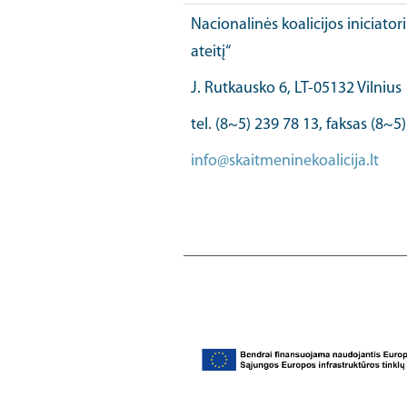
Nacionalinės koalicijos iniciator
ateitį“
J. Rutkausko 6, LT-05132 Vilnius
tel. (8~5) 239 78 13, faksas (8~5
info@skaitmeninekoalicija.lt