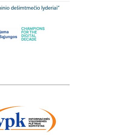
ninio dešimtmečio lyderiai“