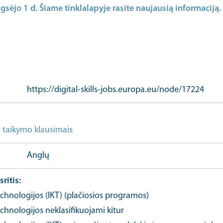
gsėjo 1 d. Šiame tinklalapyje rasite naujausią informaciją.
https://digital-skills-jobs.europa.eu/node/17224
I taikymo klausimais
Daugiau informacijos apie įvykį URL
Anglų
sritis
chnologijos (IKT) (plačiosios programos)
chnologijos neklasifikuojami kitur