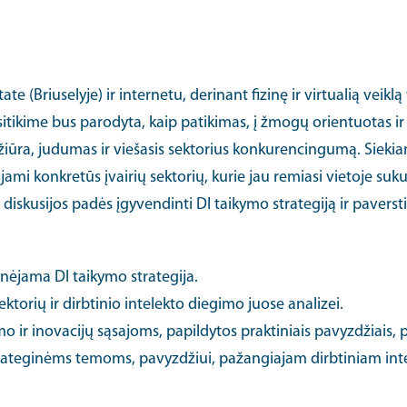
e (Briuselyje) ir internetu, derinant fizinę ir virtualią veiklą
sitikime bus parodyta, kaip patikimas, į žmogų orientuotas ir 
žiūra, judumas ir viešasis sektorius konkurencingumą. Siekiant 
mi konkretūs įvairių sektorių, kurie jau remiasi vietoje suku
 diskusijos padės įgyvendinti DI taikymo strategiją ir paver
inėjama DI taikymo strategija.
ektorių ir dirbtinio intelekto diegimo juose analizei.
imo ir inovacijų sąsajoms, papildytos praktiniais pavyzdžiais,
strateginėms temoms, pavyzdžiui, pažangiajam dirbtiniam int