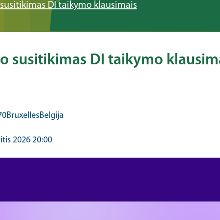
 susitikimas DI taikymo klausimais
io susitikimas DI taikymo klausim
70
Bruxelles
Belgija
itis 2026 20:00