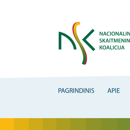
Skip
to
main
content
PAGRINDINIS
APIE