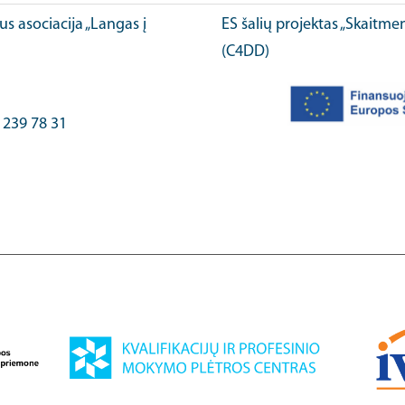
ius asociacija „Langas į
ES šalių projektas „Skaitme
(C4DD)
) 239 78 31