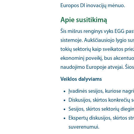
Europos DI inovacijų mėnuo.
Apie susitikimą
Šis mišrus renginys vyks EGG pastat
sistemoje. Aukščiausiojo lygio su
tokių sektorių kaip sveikatos prie
ekonominį poveikį, bus akcentuoja
naudojimo Europoje atvejai. Šios
Veiklos dalyviams
Įvadinės sesijos, kuriose nagr
Diskusijos, skirtos konkrečių s
Sesijos, skirtos sektorių dieg
Ekspertų diskusijos, skirtos 
suverenumui.