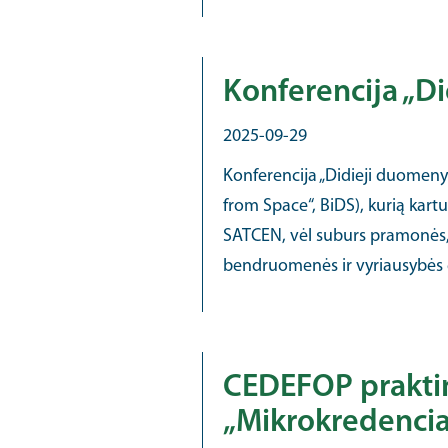
Konferencija „D
2025-09-29
Konferencija „Didieji duomeny
from Space“, BiDS), kurią kart
SATCEN, vėl suburs pramonės
bendruomenės ir vyriausybės ek
CEDEFOP praktin
„Mikrokredencial