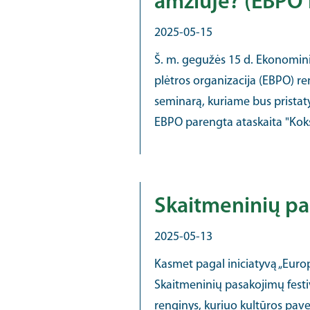
amžiuje? (EBPO 
2025-05-15
Š. m. gegužės 15 d. Ekonomin
plėtros organizacija (EBPO) re
seminarą, kuriame bus pristat
EBPO parengta ataskaita "Koks 
Skaitmeninių pa
2025-05-13
Kasmet pagal iniciatyvą „Eur
Skaitmeninių pasakojimų festiv
renginys, kuriuo kultūros pave