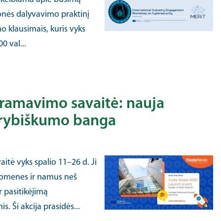
onės dalyvavimo praktinį
 klausimais, kuris vyks
0 val...
ramavimo savaitė: nauja
ūrybiškumo banga
tė vyks spalio 11–26 d. Ji
ruomenes ir namus neš
 pasitikėjimą
. Ši akcija prasidės...