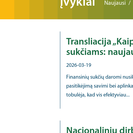
Įvykiai
Naujausi
Transliacija „Kai
sukčiams: nauja
2026-03-19
Finansinių sukčių daromi nusik
pasitikėjimą savimi bei aplink
tobulėja, kad vis efektyviau...
Nacionalinių dir