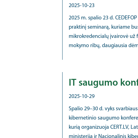
2025-10-23
2025 m. spalio 23 d. CEDEFOP 
praktinį seminarą, kuriame b
mikrokredencialų įvairovė už f
mokymo ribų, daugiausia dėmes
IT saugumo konf
2025-10-29
Spalio 29–30 d. vyks svarbiausi
kibernetinio saugumo konferen
kurią organizuoja CERT.LV, La
ministerija ir Nacionalinis kiber