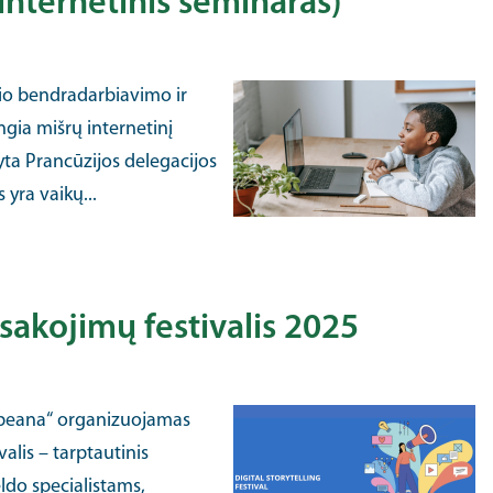
internetinis seminaras)
io bendradarbiavimo ir
ngia mišrų internetinį
yta Prancūzijos delegacijos
yra vaikų...
sakojimų festivalis 2025
opeana“ organizuojamas
alis – tarptautinis
ldo specialistams,