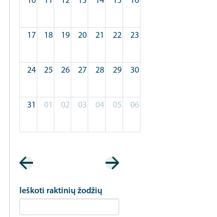
10
11
12
13
14
15
16
17
18
19
20
21
22
23
24
25
26
27
28
29
30
31
01
02
03
04
05
06
Pagination
Ieškoti raktinių žodžių