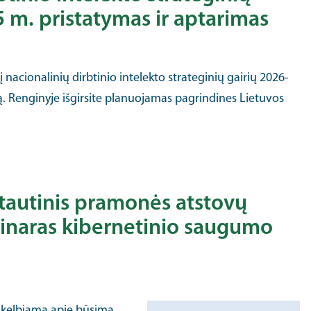
 m. pristatymas ir aptarimas
į nacionalinių dirbtinio intelekto strateginių gairių 2026-
ą. Renginyje išgirsite planuojamas pagrindines Lietuvos
ptautinis pramonės atstovų
inaras kibernetinio saugumo
skelbiama apie būsimą