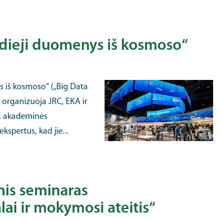
idieji duomenys iš kosmoso“
s iš kosmoso“ („Big Data
u organizuoja JRC, EKA ir
, akademinės
spertus, kad jie...
is seminaras
ai ir mokymosi ateitis“