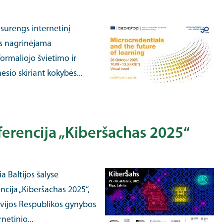
surengs internetinį
us nagrinėjama
ormaliojo švietimo ir
io skiriant kokybės...
erencija „Kiberšachas 2025“
a Baltijos šalyse
cija „Kiberšachas 2025“,
tvijos Respublikos gynybos
netinio...