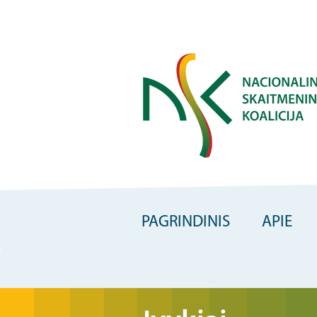
Skip
to
main
content
PAGRINDINIS
APIE