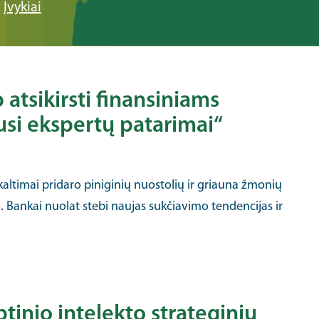
Įvykiai
p atsikirsti finansiniams
usi ekspertų patarimai“
altimai pridaro piniginių nuostolių ir griauna žmonių
a. Bankai nuolat stebi naujas sukčiavimo tendencijas ir
btinio intelekto strateginių