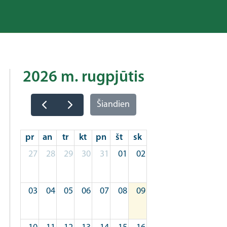
2026 m. rugpjūtis
Šiandien
pr
an
tr
kt
pn
št
sk
27
28
29
30
31
01
02
03
04
05
06
07
08
09