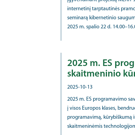
internetinį tarptautinės pram
seminarą kibernetinio saugumo
2025 m. spalio 22 d. 14.00–16.0
2025 m. ES prog
skaitmeninio k
2025-10-13
2025 m. ES programavimo savai
į visos Europos klases, bend
programavimą, kūrybiškumą ir
skaitmeninėmis technologijomis