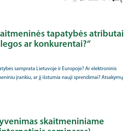
aitmeninės tapatybės atributai
kolegos ar konkurentai?“
atybės samprata Lietuvoje ir Europoje? Ar elektroninis
meniniu įrankiu, ar jį išstumia nauji sprendimai? Atsakymų
gyvenimas skaitmeniniame