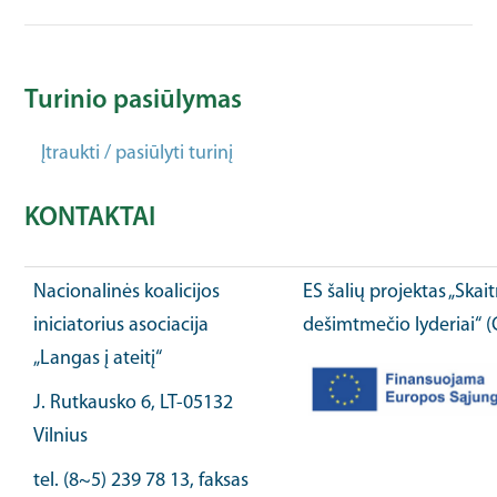
Turinio pasiūlymas
Įtraukti / pasiūlyti turinį
KONTAKTAI
Nacionalinės koalicijos
ES šalių projektas „Ska
iniciatorius asociacija
dešimtmečio lyderiai“ 
„Langas į ateitį“
J. Rutkausko 6, LT-05132
Vilnius
tel. (8~5) 239 78 13, faksas