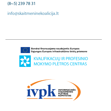
(8~5) 239 78 31
info@skaitmeninekoalicija.lt